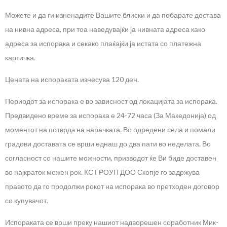
Можете и да ги изненадите Вашите блиски и да побарате достава
на нивна адреса, при тоа наведувајќи ја нивната адреса како
адреса за испорака и секако плаќајќи ја истата со платежна
картичка.
Цената на испораката изнесува 120 ден.
Периодот за испорака е во зависност од локацијата за испорака.
Предвидено време за испорака е 24-72 часа (За Македонија) од
моментот на потврдa на нарачката. Во одредени села и помали
градови доставата се врши еднаш до два пати во неделата. Во
согласност со нашите можности, призводот ќе Ви биде доставен
во најкраток можен рок. КС ГРОУП ДОО Скопје го задржува
правото да го продолжи рокот на испорака во претходен договор
со купувачот.
Испораката се врши преку нашиот надворешен соработник Мик-