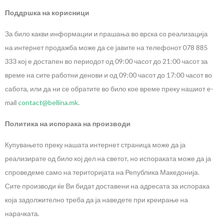
Поддршка на корисници
За било какви информации и прашања во врска со реализација
на интернет продажба може да се јавите на телефонот 078 885
333 кој е достапен во периодот од 09:00 часот до 21:00 часот за
време на сите работни денови и од 09:00 часот до 17:00 часот во
сабота, или да ни се обратите во било кое време преку нашиот e-
mail
contact@bellina.mk
.
Политика на испорака на производи
Купувањето преку нашата интернет страница може да ја
реализирате од било кој дел на светот, но испораката може да ја
спроведеме само на територијата на Република Македонија.
Сите производи ќе Ви бидат доставени на адресата за испорака
која задолжително треба да ја наведете при креирање на
нарачката.