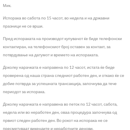
Мик.
Испорака во сабота по 15 часот, во недела и на државни
празници не се врши.
Пред испораката на производот купувачот ќе биде телефонски
контактиран, на телефонскиот број оставен за контакт, за
потврдување на датумот и времето на испораката.
Доколку нарачката е направена по 12 часот, истата ќе биде
проверена од наша страна следниот работен ден, и откако ќе се
добие потврда за успешната трансакција, започнува да тече
периодот за испорака.
Доколку нарачката е направена во петок по 12 часот, сабота,
недела или во неработен ден, оваа процедура започнува од
првиот следен работен ден. Во рокот на испорака не се
пресметуваат викендите и неработните денови.