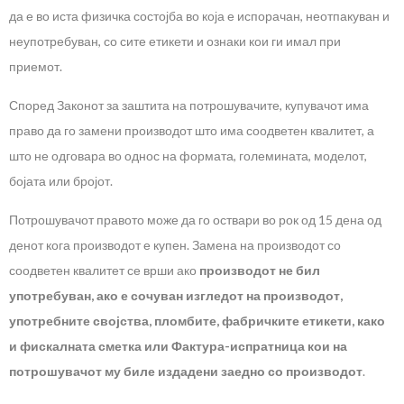
да е во иста физичка состојба во која е испорачан, неотпакуван и
неупотребуван, со сите етикети и ознаки кои ги имал при
приемот.
Според Законот за заштита на потрошувачите, купувачот има
право да го замени производот што има соодветен квалитет, а
што не одговара во однос на формата, големината, моделот,
бојата или бројот.
Потрошувачот правото може да го оствари во рок од 15 дена од
денот кога производот е купен. Замена на производот со
соодветен квалитет се врши ако
производот не бил
употребуван, ако е сочуван изгледот на производот,
употребните својства, пломбите, фабричките етикети, како
и фискалната сметка или Фактура-испратница кои на
потрошувачот му биле издадени заедно со производот
.