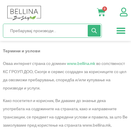
0
Нега и хиги
Бебиња и деца
Органска храна
Начин на исх
Термини и услови
Оваа интернет страна со домеин
www.bellina.mk
во сопственост
КС ГРОУП ДОО, Скопје е сервис создаден за корисниците со цел
да овозможи пребарување, споредба и/или купување на
производи и услуги.
Како посетител и корисник, Ви даваме до знаење дека
употребата на содржините на страната, како и направените
трансакции, се предмет на одредени услови и правила, за што Ве
замолуваме пред користење на страната www.bellina.mk,