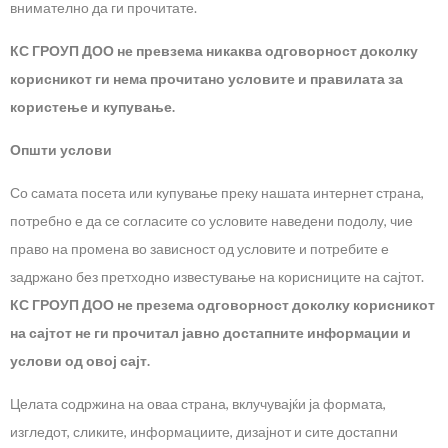
внимателно да ги прочитате.
КС ГРОУП ДОО не превзема никаква одговорност доколку
корисникот ги нема прочитано условите и правилата за
користење и купување.
Општи услови
Со самата посета или купување преку нашата интернет страна,
потребно е да се согласите со условите наведени подолу, чие
право на промена во зависност од условите и потребите е
задржано без претходно известување на корисниците на сајтот.
КС ГРОУП ДОО не презема одговорност доколку корисникот
на сајтот не ги прочитал јавно достапните информации и
услови од овој сајт.
Целата содржина на оваа страна, вклучувајќи ја формата,
изгледот, сликите, информациите, дизајнот и сите достапни