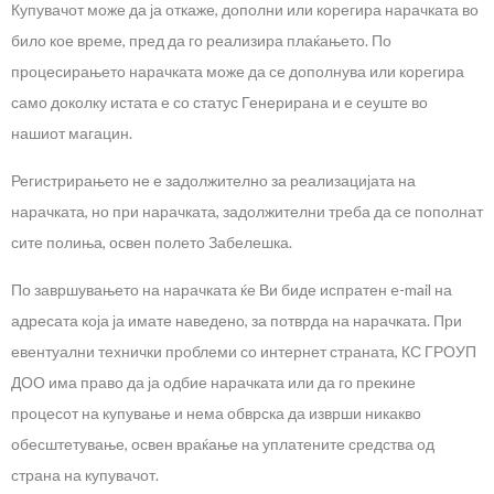
Купувачот може да ја откаже, дополни или корегира нарачката во
било кое време, пред да го реализира плаќањето. По
процесирањето нарачката може да се дополнува или корегира
само доколку истата е со статус Генерирана и е сеуште во
нашиот магацин.
Регистрирањето не е задолжително за реализацијата на
нарачката, но при нарачката, задолжителни треба да се пополнат
сите полиња, освен полето Забелешка.
По завршувањето на нарачката ќе Ви биде испратен e-mail на
адресата која ја имате наведено, за потврда на нарачката. При
евентуални технички проблеми со интернет страната, КС ГРОУП
ДОО има право да ја одбие нарачката или да го прекине
процесот на купување и нема обврска да изврши никакво
обесштетување, освен враќање на уплатените средства од
страна на купувачот.