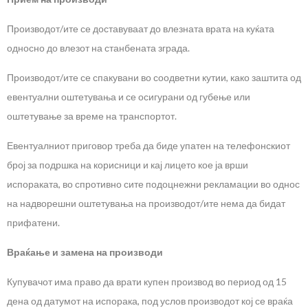
Производот/ите се доставуваат до влезната врата на куќата
односно до влезот на станбената зграда.
Производот/ите се спакувани во соодветни кутии, како заштита од
евентуални оштетувања и се осигурани од губење или
оштетување за време на транспортот.
Евентуалниот приговор треба да биде упатен на телефонскиот
број за подршка на корисници и кај лицето кое ја врши
испораката, во спротивно сите подоцнежни рекламации во однос
на надворешни оштетувања на производот/ите нема да бидат
прифатени.
Враќање и замена на производи
Купувачот има право да врати купен производ во период од 15
дена од датумот на испорака, под услов производот кој се враќа