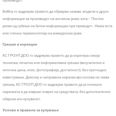
производот.
Bellina го задржува правото да објавува називи, модели и други
информации за производот на англиски јазик, кога:
– Постои
ризик од губење на битни информации при преводот
– Нема иста
или слична терминологија на македонски јазик
Грешки и корекции
КС ГРОУП ДОО го задржува правото да ја коригира секоја
техничка, печатна или информативна грешка (вклучително и
неточна цена, опис, фотографија, достапност), без претходно
известување. Доколку е направена нарачка врз основа на таква
грешка, КС ГРОУП ДОО го задржува правото да ја поништи
нарачката и да изврши поврат на средствата, без дополнителни
обврски кон купувачот.
Услови и правила за купување