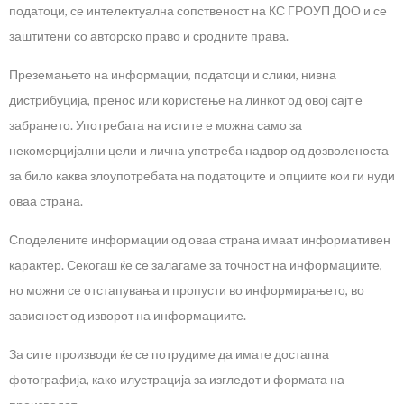
податоци, се интелектуална сопственост на КС ГРОУП ДОО и се
заштитени со авторско право и сродните права.
Преземањето на информации, податоци и слики, нивна
дистрибуција, пренос или користење на линкот од овој сајт е
забрането. Употребата на истите е можна само за
некомерцијални цели и лична употреба надвор од дозволеноста
за било каква злоупотребата на податоците и опциите кои ги нуди
оваа страна.
Споделените информации од оваа страна имаат информативен
карактер. Секогаш ќе се залагаме за точност на информациите,
но можни се отстапувања и пропусти во информирањето, во
зависност од изворот на информациите.
За сите производи ќе се потрудиме да имате достапна
фотографија, како илустрација за изгледот и формата на