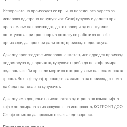
Испораката на производот се врши на наведената адреса за
испорака од страна на купувачот. Секој купувач е должен при
превземање на производот, да го провери од евентуални
оштетувања при транспорт, а доколку се работи за повеќе
производи, да провери дали некој производ недостасува.
Доколку производот е испорачан оштетен, или одреден производ
недостасува од нарачката, купувачот треба да не информира
веднаш, како би презеле мерки за отстранување на ненамерната
грешка. Во овој случај, трошоците за замена на производот нема
да бидат на товар на купувачот.
Доколку има доцнење на испораката од страна на компанијата
која е ангажирана за извршување на испораката, КС ГРОУП ДОО
Скопје не може да преземе никаква одговорност.
Прием на производи