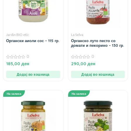
Jardin BIO etic
La Selva
Органски аиоли сос – 115 гр.
Органско луто песто со
домати и пекорино – 130 гр.
0
0
0
0
185,00
ден
290,00
ден
од
од
5
5
Додај во кошница
Додај во кошница
На залиха
На залиха