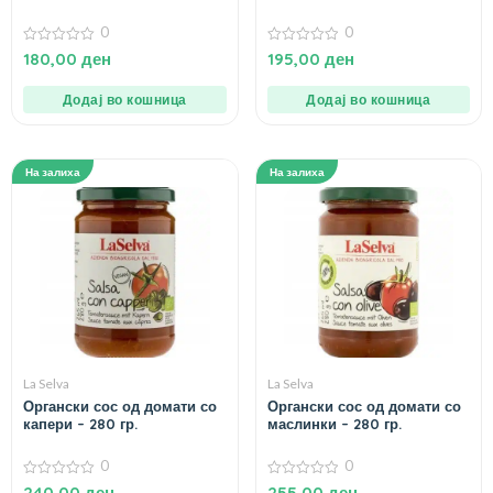
0
0
0
0
180,00
ден
195,00
ден
од
од
5
5
Додај во кошница
Додај во кошница
На залиха
На залиха
La Selva
La Selva
Органски сос од домати со
Органски сос од домати со
капери – 280 гр.
маслинки – 280 гр.
0
0
0
0
240,00
ден
255,00
ден