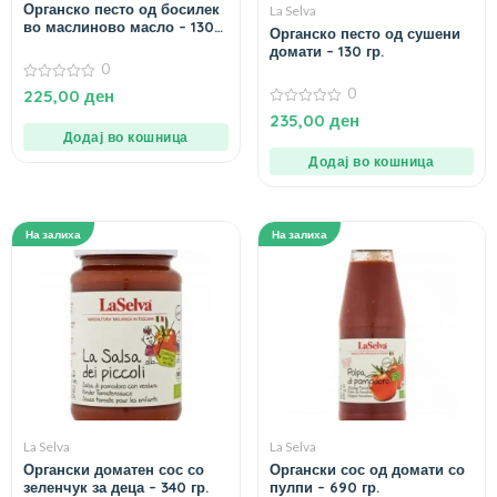
Органско песто од босилек
La Selva
во маслиново масло – 130
Органско песто од сушени
гр.
домати – 130 гр.
0
0
0
225,00
ден
од
0
5
235,00
ден
од
Додај во кошница
5
Додај во кошница
На залиха
На залиха
La Selva
La Selva
Органски доматен сос со
Органски сос од домати со
зеленчук за деца – 340 гр.
пулпи – 690 гр.