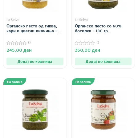
La Selva
La Selva
Органско песто од тиква,
Органско песто со 60%
кари и цветни ливчиња –
босилек – 180 гр.
130 гр.
0
0
0
0
245,00
ден
350,00
ден
од
од
5
5
Додај во кошница
Додај во кошница
На залиха
На залиха