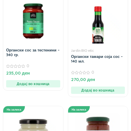
Органски сос за тестенини –
Jardin BIO etic
340 гр.
Органски тамари соја сос –
140 мл.
0
0
0
235,00
ден
од
0
5
270,00
ден
од
Додај во кошница
5
Додај во кошница
На залиха
На залиха