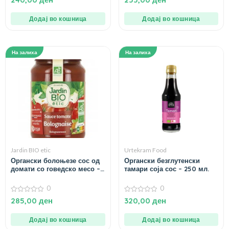
од
од
5
5
Додај во кошница
Додај во кошница
На залиха
На залиха
Jardin BIO etic
Urtekram Food
Органски болоњезе сос од
Органски безглутенски
домати со говедско месо –
тамари соја сос – 250 мл.
350 гр.
0
0
0
0
285,00
ден
320,00
ден
од
од
5
5
Додај во кошница
Додај во кошница