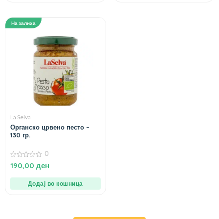
На залиха
La Selva
Органско црвено песто –
130 гр.
0
0
190,00
ден
од
5
Додај во кошница