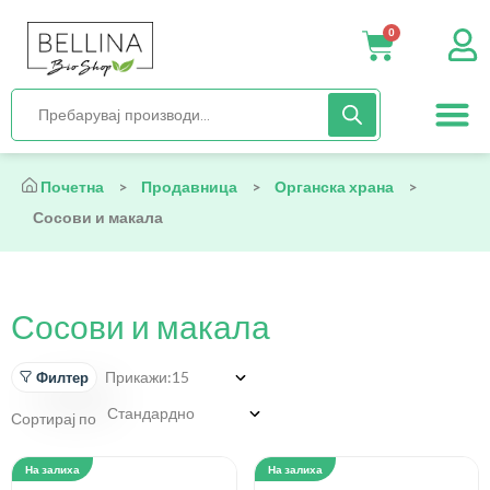
0
Нега и хиги
Бебиња и деца
Органска храна
Начин на исх
Почетна
>
Продавница
>
Органска храна
>
Сосови и макала
Сосови и макала
Прикажи:
Филтер
Сортирај по
На залиха
На залиха