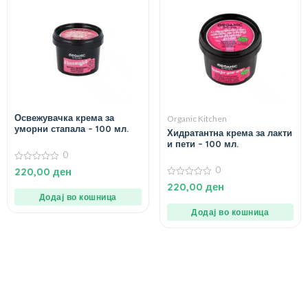
Освежувачка крема за
Organic Kitchen
уморни стапала – 100 мл.
Хидратантна крема за лакти
и пети – 100 мл.
0
0
0
220,00
ден
од
0
5
220,00
ден
од
Додај во кошница
5
Додај во кошница