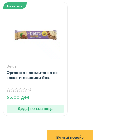
На залиха
Bett`r
Органска наполитанка со
какао и лешници без
додадени шеќери – 30 гр.
0
0
65,00
ден
од
5
Додај во кошница
Вчитај повеќе