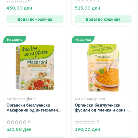
0
0
0
0
450,00
ден
525,00
ден
од
од
5
5
Додај во кошница
Додај во кошница
На залиха
На залиха
Ma vie sans gluten
Ma vie sans gluten
Органски безглуенски
Органски безглутенски
макаронии од интегрален
фусили од пченка и ориз –
ориз – 500 гр.
500 гр.
0
0
0
0
330,00
ден
390,00
ден
од
од
5
5