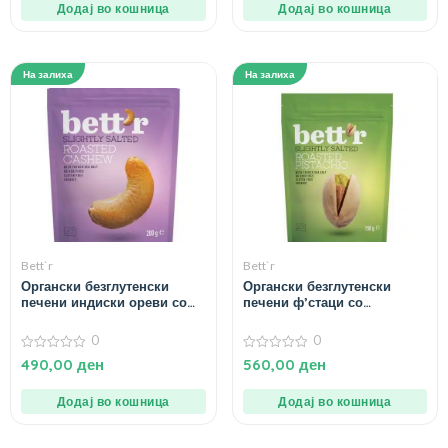
Додај во кошница
Додај во кошница
На залиха
На залиха
Bett`r
Bett`r
Органски безглутенски
Органски безглутенски
печени индиски ореви со
печени ф’стаци со
француска морска сол –
француска морска сол –
200 гр.
150 гр.
0
0
0
0
490,00
ден
560,00
ден
од
од
5
5
Додај во кошница
Додај во кошница