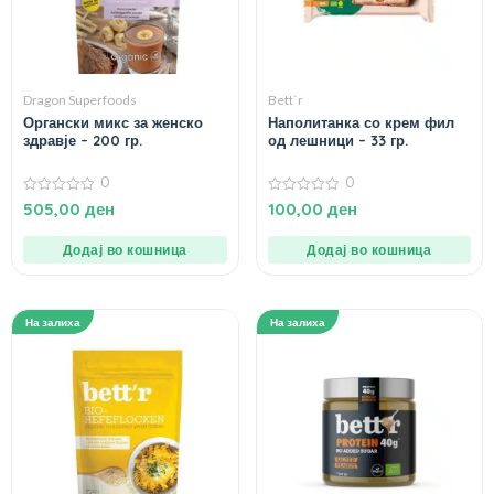
Dragon Superfoods
Bett`r
Органски микс за женско
Наполитанка со крем фил
здравје – 200 гр.
од лешници – 33 гр.
0
0
0
0
505,00
ден
100,00
ден
од
од
5
5
Додај во кошница
Додај во кошница
На залиха
На залиха