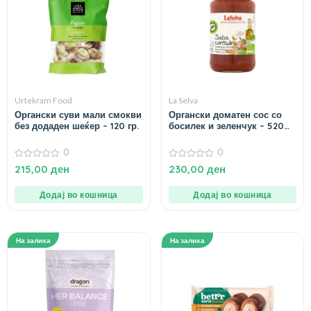
Urtekram Food
La Selva
Органски суви мали смокви
Органски доматен сос со
без додаден шеќер – 120 гр.
босилек и зеленчук – 520
гр.
0
0
0
0
215,00
ден
230,00
ден
од
од
5
5
Додај во кошница
Додај во кошница
На залиха
На залиха