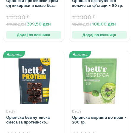
Органски протеински крем
Органско безглутенско
од кикирики и какао без
колаче со ф’стаци – 50 гр.
додадени шеќери – 250 гр
0
0
0
0
ден
399,50
ден
ден
108,00
ден
470,00
135,00
од
од
5
5
Додај во кошница
Додај во кошница
На залиха
На залиха
Bett`r
Bett`r
Органска безглутенска
Органска моринга во прав –
смеса за протеинско
200 гр.
браунис – 400 гр.