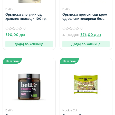
Bett`r
Bett`r
Органски снегулки од
Органски протеински крем
хранлив квасец – 100 гр.
од солени кикирики без
додадени шеќери – 250 гр
0
0
0
0
390,00
ден
ден
376,00
ден
470,00
од
од
5
5
Додај во кошница
Додај во кошница
На залиха
На залиха
Bett`r
Kookie Cat