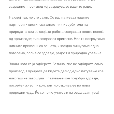
завршниот производ кој завршува во вашите раце.
На овој пат, не сте сами. Со вас патуваат нашите
партнери – вистински занаетчии и љубители на
природата, кои со својата работа создаваат нешто повеќе
од производи; тие создаваат приказни. Ние ги поврзуваме
нивните приказни со вашата, и заедно пишуваме една
поголема, полна со здравје, радост и природна убавина.
Значи, кога ќе ја одберете Белина, вие не одбирате само
производ. Одбирате да бидете дел од едно патување кое
никогаш не завршува – патување кон подобро здравје,
посреќен живот, и константно откривање на нови
природни чуда. Ќе се приклучите ли на оваа авантура?