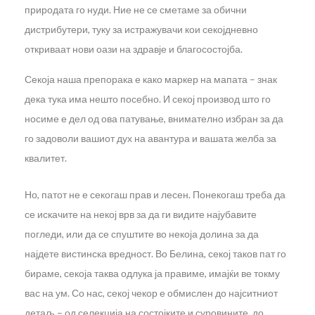
природата го нуди. Ние не се сметаме за обични
дистрибутери, туку за истражувачи кои секојдневно
откриваат нови оази на здравје и благосостојба.
Секоја наша препорака е како маркер на мапата – знак
дека тука има нешто посебно. И секој производ што го
носиме е дел од ова патување, внимателно избран за да
го задоволи вашиот дух на авантура и вашата желба за
квалитет.
Но, патот не е секогаш прав и лесен. Понекогаш треба да
се искачите на некој врв за да ги видите најубавите
погледи, или да се спуштите во некоја долина за да
најдете вистинска вредност. Во Белина, секој таков пат го
бираме, секоја таква одлука ја правиме, имајќи ве токму
вас на ум. Со нас, секој чекор е обмислен до најситниот
детаљ – од селекција на состојките и суровините, до