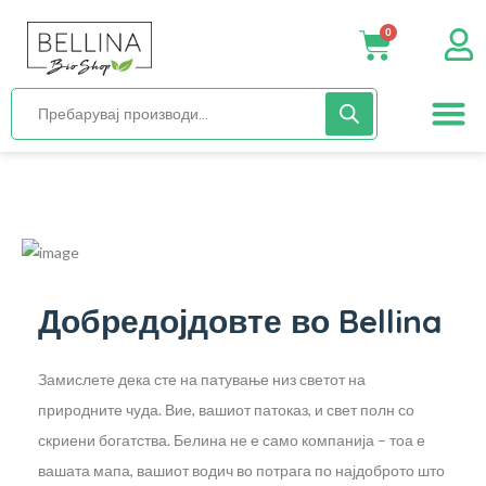
0
Нега и хиги
Бебиња и деца
Органска храна
Начин на исх
Добредојдовте во Bellina
Замислете дека сте на патување низ светот на
природните чуда. Вие, вашиот патоказ, и свет полн со
скриени богатства. Белина не е само компанија – тоа е
вашата мапа, вашиот водич во потрага по најдоброто што