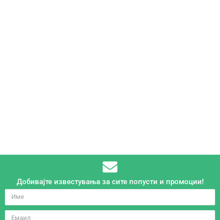
0
+
Природни и органски
производи
Добивајте известувања за сите попусти и промоции!