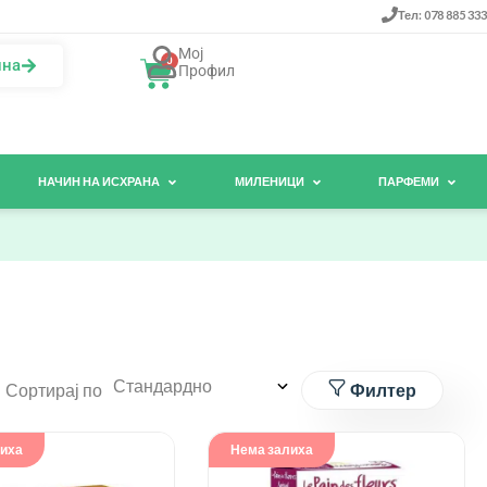
Тел: 078 885 333
Мој
0
ина
Профил
НАЧИН НА ИСХРАНА
МИЛЕНИЦИ
ПАРФЕМИ
Сортирај по
Филтер
лиха
Нема залиха