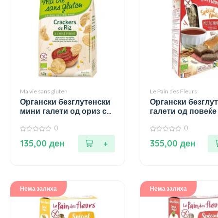
Ma vie sans gluten
Le Pain des Fleurs
Органски безглутенски
Органски безглу
мини галети од ориз со
галети од повеќе
маслиново масло – 40
230 гр.
0
0
гр.
0
0
135,00
ден
355,00
ден
од
од
5
5
Нема залиха
Нема залиха