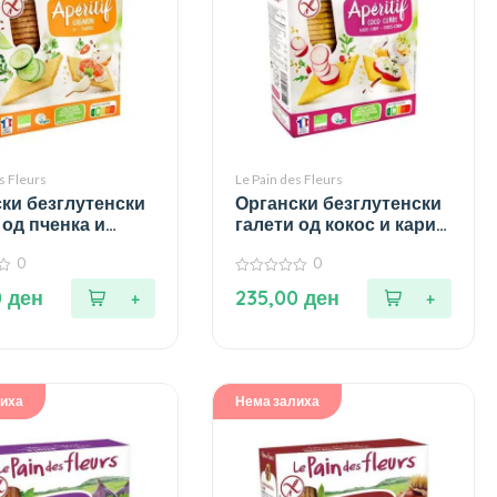
s Fleurs
Le Pain des Fleurs
ки безглутенски
Органски безглутенски
 од пченка и
галети од кокос и кари –
 – 150 гр.
150 гр.
0
0
0
0
ден
235,00
ден
од
5
лиха
Нема залиха