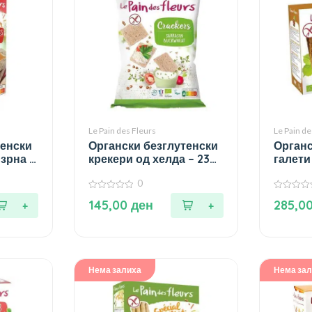
Le Pain des Fleurs
Le Pain de
тенски
Органски безглутенски
Органс
 зрна –
крекери од хелда – 230
галети
гр.
150 гр.
0
0
0
145,00
ден
285,0
од
од
5
5
Нема залиха
Нема за