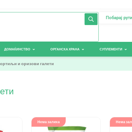
Побарај рут
ДОМАЌИНСТВО
ОРГАНСКА ХРАНА
СУПЛЕМЕНТИ
тортиљи и оризови галети
лети
Нема залиха
Нема за