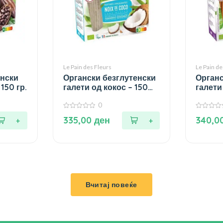
Le Pain des Fleurs
Le Pain de
енски
Органски безглутенски
Органс
150 гр.
галети од кокос – 150
галети
гр.
гр.
0
0
0
335,00
ден
340,0
од
од
5
5
Вчитај повеќе