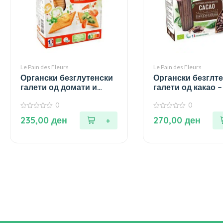
Le Pain des Fleurs
Le Pain des Fleurs
Органски безглутенски
Органски безглт
галети од домати и
галети од какао – 
пиперка – 150 гр.
0
0
0
0
235,00
ден
270,00
ден
од
од
5
5