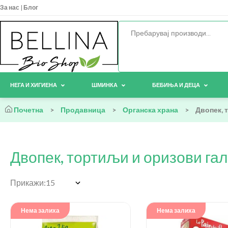
За нас
|
Блог
НЕГА И ХИГИЕНА
ШМИНКА
БЕБИЊА И ДЕЦА
Почетна
>
Продавница
>
Органска храна
>
Двопек, 
Двопек, тортиљи и оризови га
Прикажи:
Нема залиха
Нема залиха