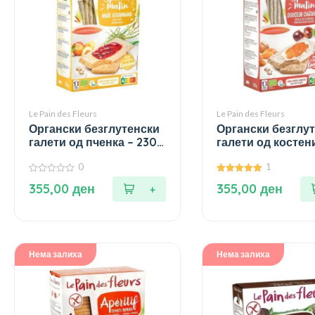
Le Pain des Fleurs
Le Pain des Fleurs
Органски безглутенски
Органски безглу
галети од пченка – 230
галети од костен
гр.
гр.
0
1
0
5.00
355,00
ден
355,00
ден
од
од 5
5
Нема залиха
Нема залиха