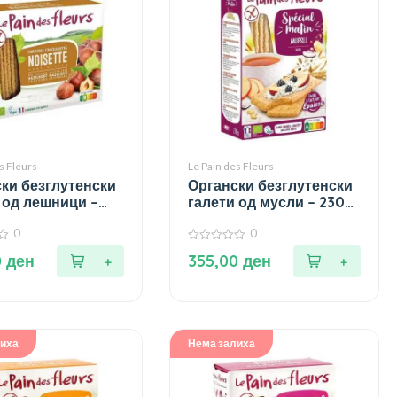
s Fleurs
Le Pain des Fleurs
ки безглутенски
Органски безглутенски
 од лешници –
галети од мусли – 230
гр.
0
0
0
0
ден
355,00
ден
од
5
лиха
Нема залиха