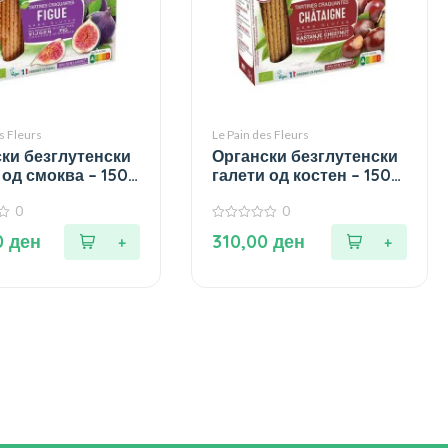
s Fleurs
Le Pain des Fleurs
ки безглутенски
Органски безглутенски
 од смоква – 150
галети од костен – 150
гр.
0
0
0
0
ден
310,00
ден
од
5