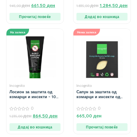
0
0
ден
661,50
ден
ден
1.284,50
ден
945,00
1.835,00
од
од
5
5
Прочитај повеќе
Додај во кошница
На залиха
Нема залиха
Incognito
Incognito
Лосион за заштита од
Сапун за заштита од
комарци и инсекти – 100
комарци и инсекти од
мл.
луфа и цитронела – 60
гр.
0
0
0
0
ден
864,50
ден
665,00
ден
1.235,00
од
од
5
5
Додај во кошница
Прочитај повеќе