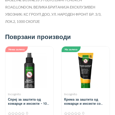
ROAD,LONDON, ВЕЛИКА БРИТАНИЈА
ЕКСКЛУЗИВЕН
УВОЗНИК: КС ГРОУП ДОО, УЛ. НАРОДЕН ФРОНТ БР. 3/3,
ЛОК.2, 1000 СКОПЈЕ
Поврзани производи
Нема залиха
На залиха
Incognito
Incognito
Спреј за заштита од
Крема за заштита од
комарци и инсекти – 100
комарци и инсекти со
мл.
SPF 30 – 100 мл.
0
0