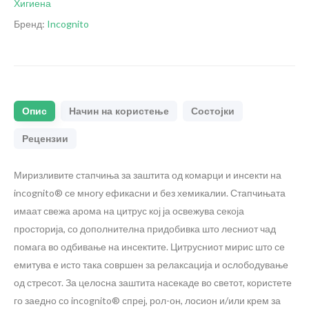
Хигиена
Бренд:
Incognito
Опис
Начин на користење
Состојки
Рецензии
Миризливите стапчиња за заштита од комарци и инсекти на
incognito® се многу ефикасни и без хемикалии. Стапчињата
имаат свежа арома на цитрус кој ја освежува секоја
просторија, со дополнителна придобивка што лесниот чад
помага во одбивање на инсектите. Цитрусниот мирис што се
емитува е исто така совршен за релаксација и ослободување
од стресот. За целосна заштита насекаде во светот, користете
го заедно со incognito® спреј, рол-он, лосион и/или крем за