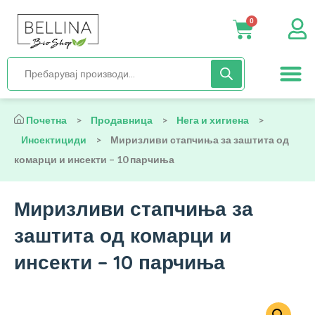
0
Нега и хиги
Бебиња и деца
Органска храна
Начин на исх
Почетна
>
Продавница
>
Нега и хигиена
>
Инсектициди
>
Миризливи стапчиња за заштита од
комарци и инсекти – 10 парчиња
Миризливи стапчиња за
заштита од комарци и
инсекти – 10 парчиња