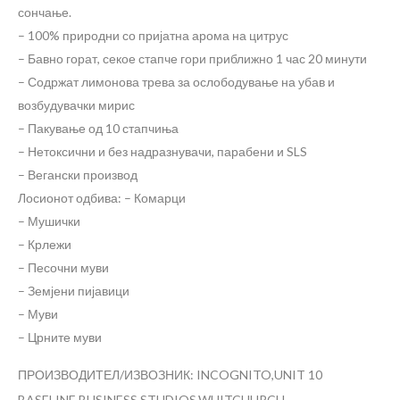
сончање.
– 100% природни со пријатна арома на цитрус
– Бавно горат, секое стапче гори приближно 1 час 20 минути
– Содржат лимонова трева за ослободување на убав и
возбудувачки мирис
– Пакување од 10 стапчиња
– Нетоксични и без надразнувачи, парабени и SLS
– Вегански производ
Лосионот одбива:
– Комарци
– Мушички
– Крлежи
– Песочни муви
– Земјени пијавици
– Муви
– Црните муви
ПРОИЗВОДИТЕЛ/ИЗВОЗНИК: INCOGNITO,UNIT 10
BASELINE BUSINESS STUDIOS,WHITCHURCH