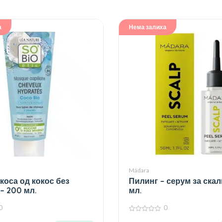
а
Нема залиха
Mádara
 коса од кокос без
Пилинг – серум за скал
– 200 мл.
мл.
0
0
0