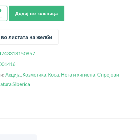
Додај во кошница
 во листата на желби
4743318150857
001416
ии:
Акција
,
Козметика
,
Коса
,
Нега и хигиена
,
Спрејови
atura Siberica