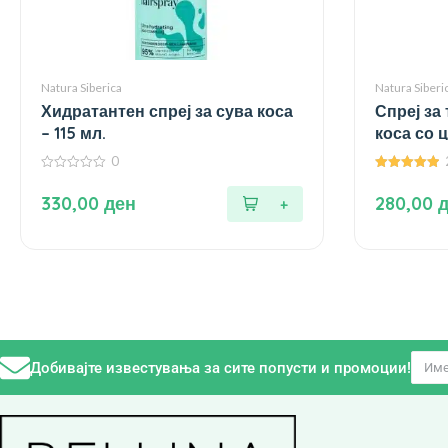
Natura Siberica
Natura Siberi
Хидратантен спреј за сува коса
Спреј за
– 115 мл.
коса со ц
0
0
5.00
од
од 5
330,00
ден
280,00
5
Добивајте известувања за сите попусти и промоции!