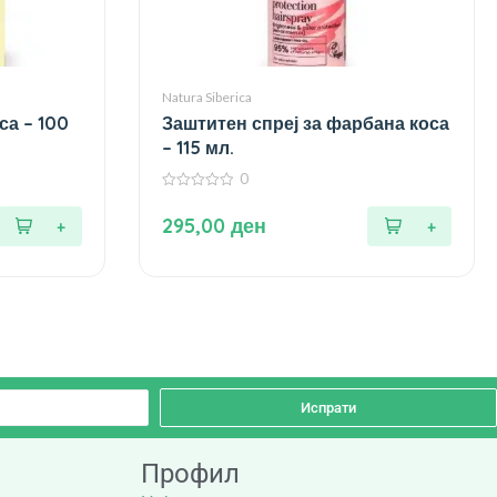
Natura Siberica
са – 100
Заштитен спреј за фарбана коса
– 115 мл.
0
0
од
295,00
ден
5
Испрати
Профил