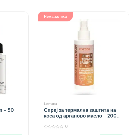
Нема залиха
Levrana
п – 50
Спреј за термална заштита на
коса од арганово масло – 200
мл.
0
0