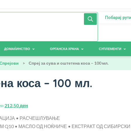
Побарај рут
ДОМАЌИНСТВО
ОРГАНСКА ХРАНА
СУПЛЕМЕНТИ
Спрејови
>
Спреј за сува и оштетена коса – 100 мл.
на коса – 100 мл.
ен
212,50
ден
АЦИЈА • РАСЧЕШЛУВАЊЕ
М Q10 • МАСЛО ОД НОЌНИЧЕ • ЕКСТРАКТ ОД СИБИРСКИ