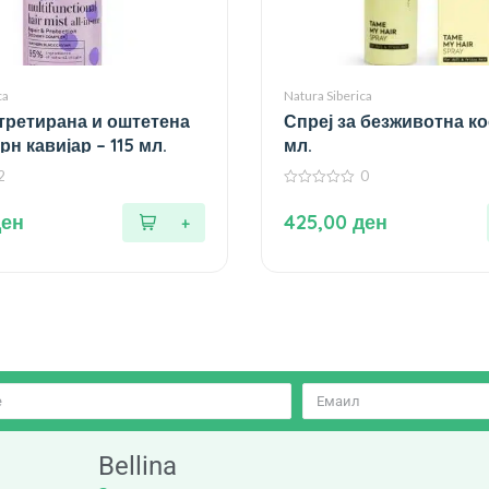
ca
Natura Siberica
 третирана и оштетена
Спреј за безживотна ко
рн кавијар – 115 мл.
мл.
2
0
0
од
ден
425,00
ден
5
Bellina