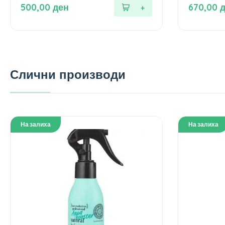
од
од
500,00
ден
670,00
5
5
Слични производи
На залиха
На залиха