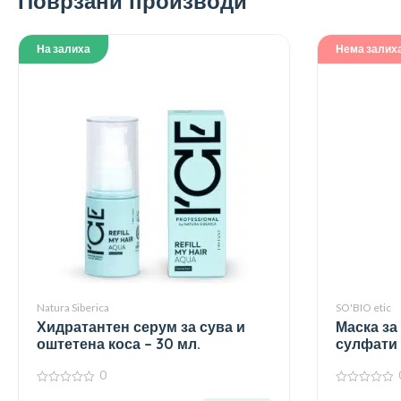
Поврзани производи
На залиха
Нема залих
Natura Siberica
SO'BIO etic
Хидратантен серум за сува и
Маска за
оштетена коса – 30 мл.
сулфати 
0
0
0