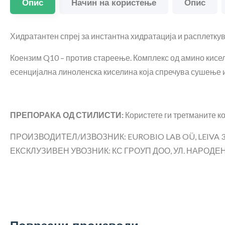
Опис
Начин на користење
Опис
Хидратантен спреј за инстантна хидратација и расплеткув
Коензим Q10 – против стареење. Комплекс од амино кисели
есенцијална линоленска киселина која спречува сушење и 
ПРЕПОРАКА ОД СТИЛИСТИ:
Користете ги третманите ко
ПРОИЗВОДИТЕЛ/ИЗВОЗНИК: EUROBIO LAB OÜ, LEIVA 3
ЕКСКЛУЗИВЕН УВОЗНИК: КС ГРОУП ДОО, УЛ. НАРОДЕН Ф