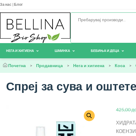
За нас
|
Блог
НЕГА И ХИГИЕНА
ШМИНКА
БЕБИЊА И ДЕЦА
Почетна
>
Продавница
>
Нега и хигиена
>
Коса
>
Спреј за сува и оштете
425,00
д
ХИДРАТ
КОЕНЗИ