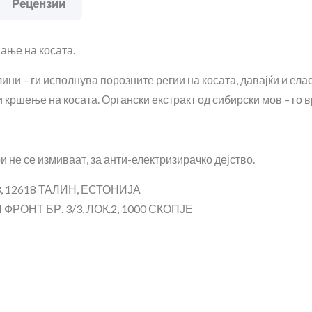
Рецензии
ање на косата.
ни – ги исполнува порозните регии на косата, давајќи и елас
кршење на косата. Органски екстракт од сибирски мов – го 
и не се измиваат, за анти-електризирачко дејство.
, 12618 ТАЛИН, ЕСТОНИЈА
РОНТ БР. 3/3, ЛОК.2, 1000 СКОПЈЕ