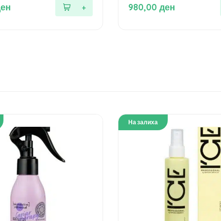
од
ден
980,00
ден
5
На залиха