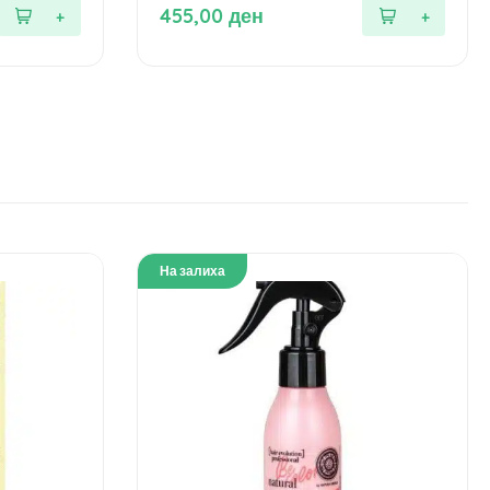
од
455,00
ден
5
На залиха