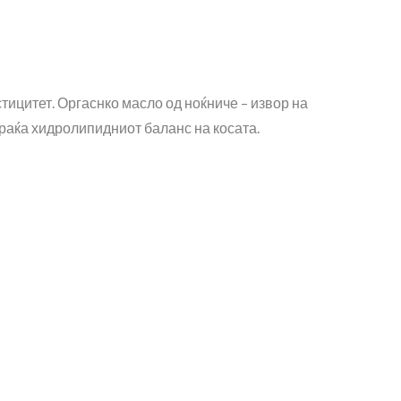
тицитет. Оргаснко масло од ноќниче – извор на
враќа хидролипидниот баланс на косата.