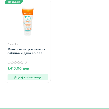
На залиха
Biosolis
Млеко за лице и тело за
бебиња и деца со SPF
50+ – 100 мл.
0
0
1.415,00
ден
од
5
Додај во кошница