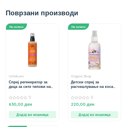
Поврзани производи
На залиха
На залиха
Urtekram
Organic Shop
Спреј регенератор за
Детски спреј за
деца за сите типови на
расчешлување на коса
коса од невен – 250 мл.
Unicorn Magic – 170 мл.
0
0
0
0
630,00
ден
220,00
ден
од
од
5
5
Додај во кошница
Додај во кошница