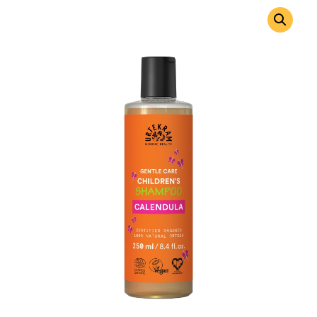
врз основа
на оценка
на клиент