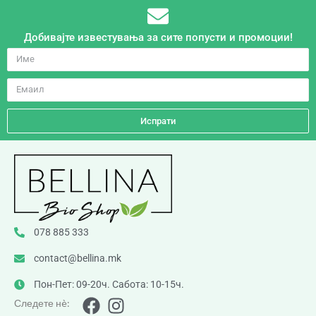
Добивајте известувања за сите попусти и промоции!
Испрати
078 885 333
contact@bellina.mk
Пон-Пет: 09-20ч. Сабота: 10-15ч.
Следете нè: