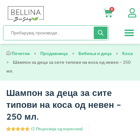
0
Нега и хиги
Бебиња и деца
Органска храна
Начин на исх
Почетна
>
Продавница
>
Бебиња и деца
>
Коса
>
Шампон за деца за сите типови на коса од невен – 250
мл.
Шампон за деца за сите
типови на коса од невен –
250 мл.
(
1
Рецензија од корисник)
Оценето
1
5.00
од 5