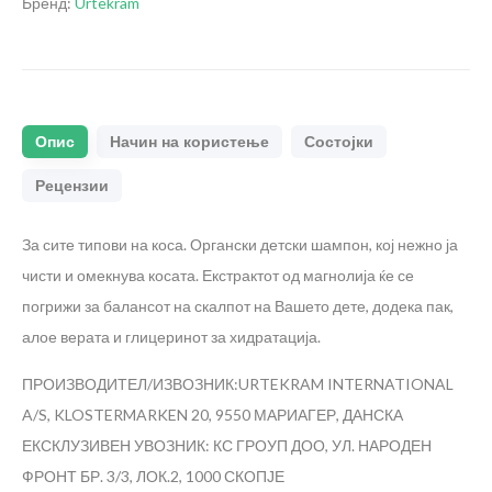
Бренд:
Urtekram
Опис
Начин на користење
Состојки
Рецензии
За сите типови на коса. Органски детски шампон, кој нежно ја
чисти и омекнува косата. Екстрактот од магнолија ќе се
погрижи за балансот на скалпот на Вашето дете, додека пак,
алое верата и глицеринот за хидратација.
ПРОИЗВОДИТЕЛ/ИЗВОЗНИК:URTEKRAM INTERNATIONAL
A/S, KLOSTERMARKEN 20, 9550 МАРИАГЕР, ДАНСКА
ЕКСКЛУЗИВЕН УВОЗНИК: КС ГРОУП ДОО, УЛ. НАРОДЕН
ФРОНТ БР. 3/3, ЛОК.2, 1000 СКОПЈЕ