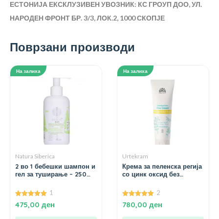
ЕСТОНИЈА
ЕКСКЛУЗИВЕН УВОЗНИК: КС ГРОУП ДОО, УЛ.
НАРОДЕН ФРОНТ БР. 3/3, ЛОК.2, 1000 СКОПЈЕ
Поврзани производи
На залиха
На залиха
Natura Siberica
Urtekram
2 во 1 бебешки шампон и
Крема за пеленска регија
гел за туширање – 250
со цинк оксид без
мл.
алергени – 75 мл.
1
2
5.00
5.00
475,00
ден
780,00
ден
од 5
од 5