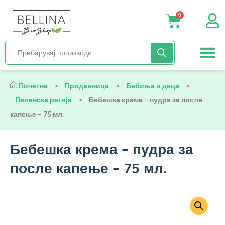
0
Нега и хиги
Бебиња и деца
Органска храна
Начин на исх
Почетна
>
Продавница
>
Бебиња и деца
>
Пеленска регија
>
Бебешка крема – пудра за после
капење – 75 мл.
Бебешка крема – пудра за
после капење – 75 мл.