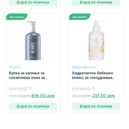
Додај во кошница
Додај во кошница
На залиха
На залиха
Mádara
Natura Siberica
Купка за капење за
Хидратантно бебешко
сензитивна кожа за
млеко за секојдневна
бебиња – 390 мл.
нега – 250 мл.
0
0
0
0
ден
836,00
ден
ден
237,50
ден
1.045,00
475,00
од
од
5
5
Додај во кошница
Додај во кошница