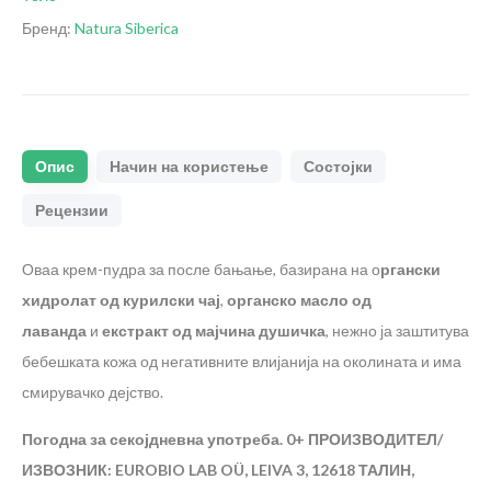
Бренд:
Natura Siberica
Опис
Начин на користење
Состојки
Рецензии
Оваа крем-пудра за после бањање, базирана на о
ргански
хидролат од курилски чај
,
органско масло од
лаванда
и
екстракт од мајчина душичка
, нежно ја заштитува
бебешката кожа од негативните влијанија на околината и има
смирувачко дејство.
Погодна за секојдневна употреба. 0+
ПРОИЗВОДИТЕЛ/
ИЗВОЗНИК: EUROBIO LAB OÜ, LEIVA 3, 12618 ТАЛИН,