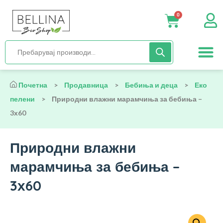
0
Нега и хиги
Бебиња и деца
Органска храна
Начин на исх
Почетна
>
Продавница
>
Бебиња и деца
>
Еко
пелени
>
Природни влажни марамчиња за бебиња –
3х60
Природни влажни
марамчиња за бебиња –
3х60