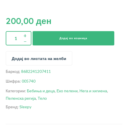
200,00
ден
Додај во кошница
Додај во листата на желби
Баркод:
8682241207411
Шифра:
005740
Категории:
Бебиња и деца
,
Еко пелени
,
Нега и хигиена
,
Пеленска регија
,
Тело
Бренд:
Sleepy