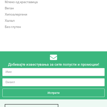
Млеко од краставица
Веган
Хипоалергени
Халал
Без глутен
Добивајте известувања за сите попусти и промоции!
Испрати