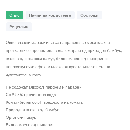
Опис
Начин на користење
Состојки
Рецензии
Овие влажни марамчиња се направени со меки влакна
проткаени со прочистена вода, екстракт од природен бамбус,
влакна од органски памук, билно масло од глицерин со
навлажнувачки ефект и млеко од краставица за нега на
чувствителна кожа.
Не содржат алкохол, парфем и парабен
Со 99,5% прочистена вода
Коматибилни со рН вредноста на кожата
Природни влакна од бамбус
Органски памук
Билно масло од глицерин