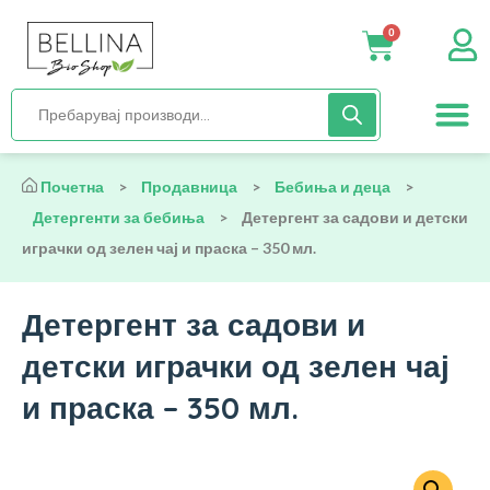
0
Нега и хиги
Бебиња и деца
Органска храна
Начин на исх
Почетна
>
Продавница
>
Бебиња и деца
>
Детергенти за бебиња
>
Детергент за садови и детски
играчки од зелен чај и праска – 350 мл.
Детергент за садови и
детски играчки од зелен чај
и праска – 350 мл.