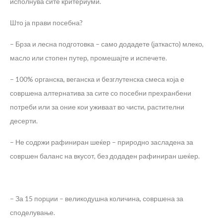
исполнува сите критериуми.
Што ја прави посебна?
– Брза и лесна подготовка – само додадете (јаткасто) млеко,
масло или стопен путер, промешајте и испечете.
– 100% органска, веганска и безглутенска смеса која е
совршена алтернатива за сите со посебни прехранбени
потреби или за оние кои уживаат во чисти, растителни
десерти.
– Не содржи рафиниран шеќер – природно засладена за
совршен баланс на вкусот, без додаден рафиниран шеќер.
– За 15 порции – великодушна количина, совршена за
споделување.