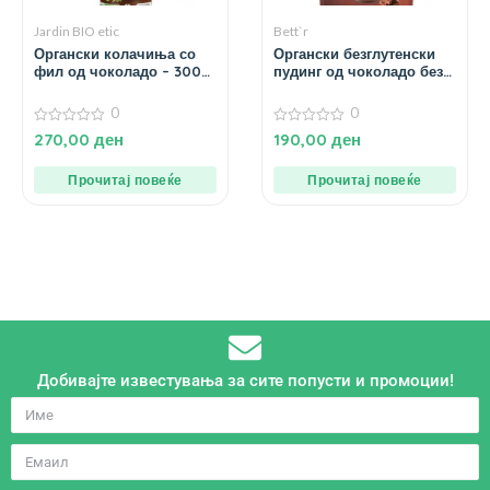
Jardin BIO etic
Bett`r
Органски колачиња со
Органски безглутенски
фил од чоколадо – 300
пудинг од чоколадо без
гр.
додаден шеќер – 200 гр.
0
0
0
0
270,00
ден
190,00
ден
од
од
5
5
Прочитај повеќе
Прочитај повеќе
Добивајте известувања за сите попусти и промоции!