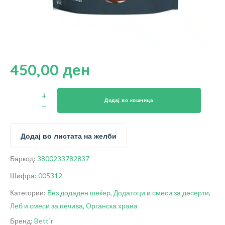
450,00
ден
Додај во кошница
Додај во листата на желби
Баркод:
3800233782837
Шифра:
005312
Категории:
Без додаден шеќер
,
Додатоци и смеси за десерти
,
Леб и смеси за печива
,
Органска храна
Бренд:
Bett`r