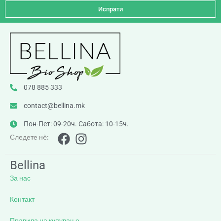
Испрати
078 885 333
contact@bellina.mk
Пон-Пет: 09-20ч. Сабота: 10-15ч.
Следете нè:
Bellina
За нас
Контакт
Правила на купување