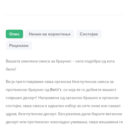
Опис
Начин на користење
Состојки
Рецензии
Вашата омилена смеса за браунис – сега подобра од кога
било!
Ви ја претставуваме оваа органска безглутенска смеса за
протеинско браунис од
Bett’r
, со која ќе го добиете вашиот
совршен десерт! Направена од органско брашно и органски
состојки, оваа смеса е идеален избор за сите оние кои сакаат
здрав, безглутенски десерт. Без разлика дали барате вегански
десерт или протеинско чоколадно уживање, оваа мешавина ги