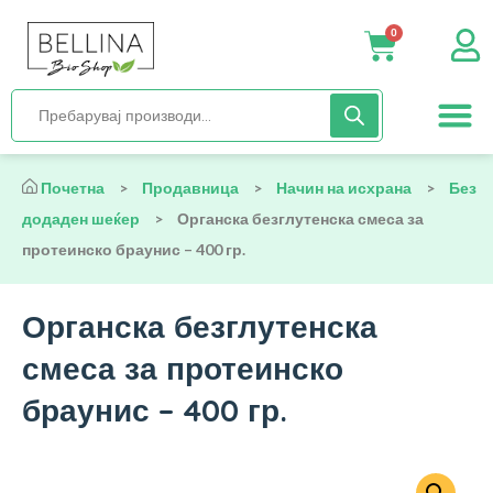
0
Нега и хиги
Бебиња и деца
Органска храна
Начин на исх
Почетна
>
Продавница
>
Начин на исхрана
>
Без
додаден шеќер
>
Органска безглутенска смеса за
протеинско браунис – 400 гр.
Органска безглутенска
смеса за протеинско
браунис – 400 гр.