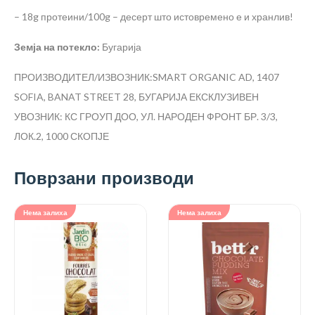
– 18g протеини/100g – десерт што истовремено е и хранлив!
Земја на потекло:
Бугарија
ПРОИЗВОДИТЕЛ/ИЗВОЗНИК:SMART ORGANIC AD, 1407
SOFIA, BANAT STREET 28, БУГАРИЈА
ЕКСКЛУЗИВЕН
УВОЗНИК: КС ГРОУП ДОО, УЛ. НАРОДЕН ФРОНТ БР. 3/3,
ЛОК.2, 1000 СКОПЈЕ
Поврзани производи
Нема залиха
Нема залиха