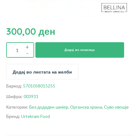
300,00
ден
Додај во кошница
Додај во листата на желби
Баркод:
5701058015255
Шифра:
003931
Категории:
Без додаден шеќер
,
Органска храна
,
Суво овошје
Бренд:
Urtekram Food