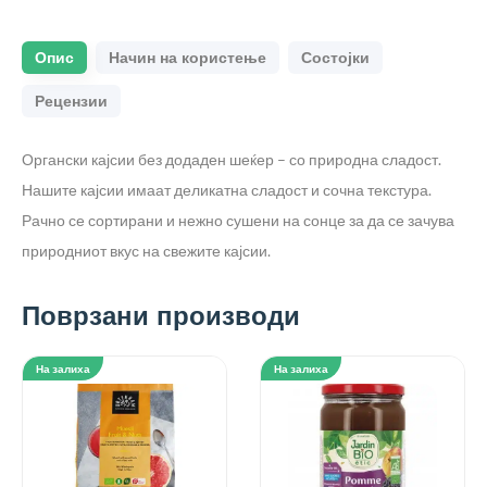
Опис
Начин на користење
Состојки
Рецензии
Органски кајсии без додаден шеќер – со природна сладост.
Нашите кајсии имаат деликатна сладост и сочна текстура.
Рачно се сортирани и нежно сушени на сонце за да се зачува
природниот вкус на свежите кајсии.
Поврзани производи
На залиха
На залиха