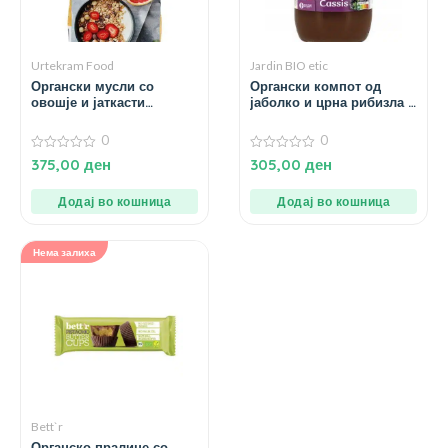
Urtekram Food
Jardin BIO etic
Органски мусли со
Органски компот од
овошје и јаткасти
јаболко и црна рибизла –
плодови – 650 гр.
680 гр.
0
0
0
0
375,00
ден
305,00
ден
од
од
5
5
Додај во кошница
Додај во кошница
Нема залиха
Bett`r
Органско пралине со