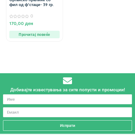
фил од ф’стаци- 39 гр.
0
0
170,00
ден
од
5
Прочитај повеќе
Добивајте известувања за сите попусти и промоции!
Испрати