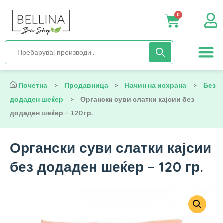
0
Нега и хиги
Бебиња и деца
Органска храна
Начин на исх
Почетна
>
Продавница
>
Начин на исхрана
>
Без
додаден шеќер
>
Органски суви слатки кајсии без
додаден шеќер – 120 гр.
Органски суви слатки кајсии
без додаден шеќер – 120 гр.