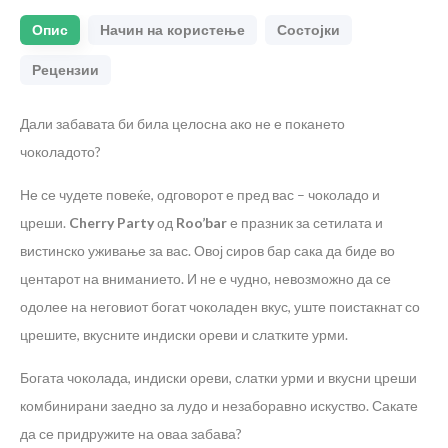
Опис
Начин на користење
Состојки
Рецензии
Дали забавата би била целосна ако не е покането
чоколадото?
Не се чудете повеќе, одговорот е пред вас – чоколадо и
цреши.
Cherry Party
од
Roo’bar
е празник за сетилата и
вистинско уживање за вас. Овој сиров бар сака да биде во
центарот на вниманието. И не е чудно, невозможно да се
одолее на неговиот богат чоколаден вкус, уште поистакнат со
црешите, вкусните индиски ореви и слатките урми.
Богата чоколада, индиски ореви, слатки урми и вкусни цреши
комбинирани заедно за лудо и незаборавно искуство. Сакате
да се придружите на оваа забава?