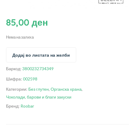
85,00
ден
Нема на залиха
Додај во листата на желби
Баркод:
3800232734349
Шифра:
002598
Категории:
Без глутен
,
Органска храна
,
Чоколади, барови и благи закуски
Бренд:
Roobar