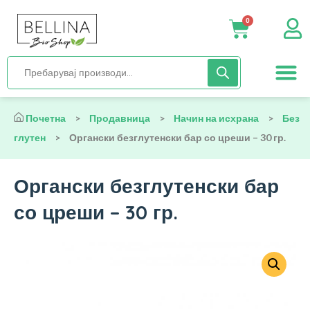
0
Нега и хиги
Бебиња и деца
Органска храна
Начин на исх
Почетна
>
Продавница
>
Начин на исхрана
>
Без
глутен
>
Органски безглутенски бар со цреши – 30 гр.
Органски безглутенски бар
со цреши – 30 гр.