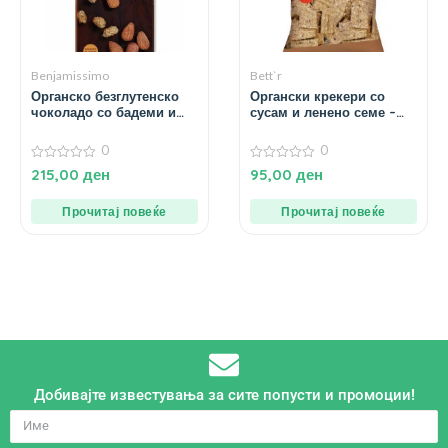
Benjamissimo
Bett`r
Органско безглутенско
Органски крекери со
чоколадо со бадеми и
сусам и ленено семе –
дудинки – 60 гр.
150 гр.
0
0
0
0
215,00
ден
95,00
ден
од
од
5
5
Прочитај повеќе
Прочитај повеќе
Добивајте известувања за сите попусти и промоции!