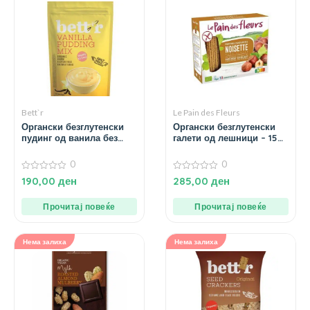
Bett`r
Le Pain des Fleurs
Органски безглутенски
Органски безглутенски
пудинг од ванила без
галети од лешници – 150
додаден шеќер – 200 гр.
гр.
0
0
0
0
190,00
ден
285,00
ден
од
од
5
5
Прочитај повеќе
Прочитај повеќе
Нема залиха
Нема залиха