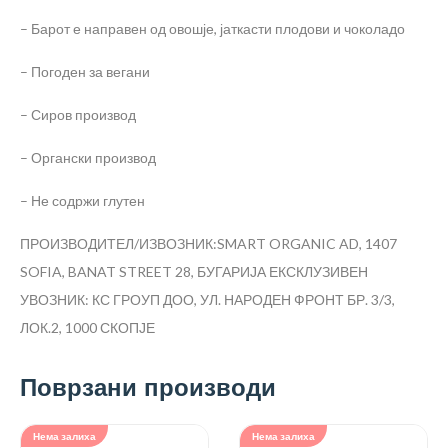
– Барот е направен од овошје, јаткасти плодови и чоколадо
– Погоден за вегани
– Сиров производ
– Органски производ
– Не содржи глутен
ПРОИЗВОДИТЕЛ/ИЗВОЗНИК:SMART ORGANIC AD, 1407
SOFIA, BANAT STREET 28, БУГАРИЈА
ЕКСКЛУЗИВЕН
УВОЗНИК: КС ГРОУП ДОО, УЛ. НАРОДЕН ФРОНТ БР. 3/3,
ЛОК.2, 1000 СКОПЈЕ
Поврзани производи
Нема залиха
Нема залиха