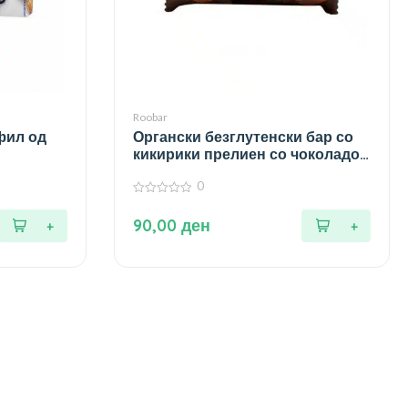
Roobar
фил од
Органски безглутенски бар со
кикирики прелиен со чоколадо
– 30 гр.
0
0
од
90,00
ден
5