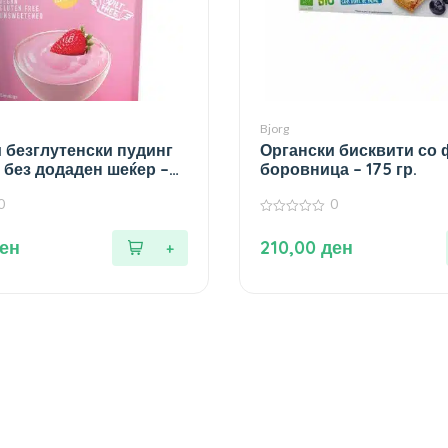
Bjorg
 безглутенски пудинг
Органски бисквити со 
а без додаден шеќер –
боровница – 175 гр.
0
0
0
од
ен
210,00
ден
5