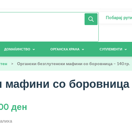
Побарај рут
ДОМАЌИНСТВО
ОРГАНСКА ХРАНА
СУПЛЕМЕНТИ
утен
>
Органски безглутенски мафини со боровница – 140 гр.
 мафини со боровница –
,00
ден
залиха