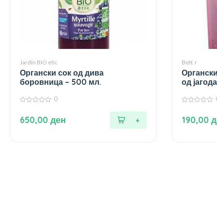
Jardin BIO etic
Bett`r
Органски сок од дива
Органски
боровница – 500 мл.
од јагод
200 гр.
0
0
0
од
од
650,00
ден
190,00
д
5
5