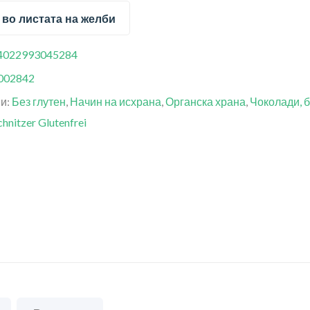
 во листата на желби
4022993045284
002842
ии:
Без глутен
,
Начин на исхрана
,
Органска храна
,
Чоколади, б
chnitzer Glutenfrei