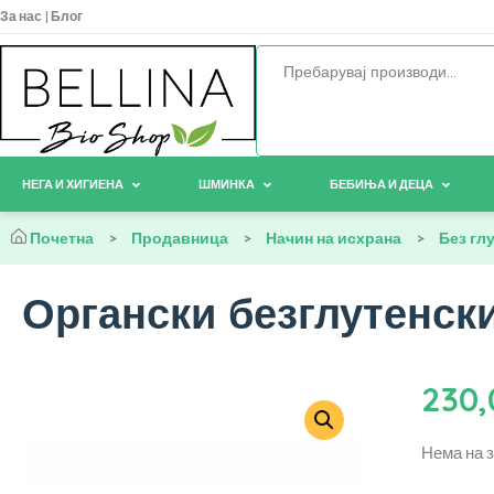
За нас
|
Блог
НЕГА И ХИГИЕНА
ШМИНКА
БЕБИЊА И ДЕЦА
Почетна
>
Продавница
>
Начин на исхрана
>
Без гл
Органски безглутенски
230
Нема на 