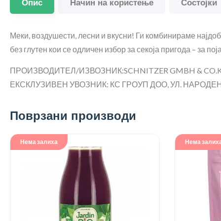
Опис
Начин на користење
Состојки
Меки, воздушести, лесни и вкусни! Ги комбинираме најдо
без глутен кои се одличен избор за секоја пригода – за пој
ПРОИЗВОДИТЕЛ/ИЗВОЗНИК:SCHNITZER GMBH & CO.KG
ЕКСКЛУЗИВЕН УВОЗНИК: КС ГРОУП ДОО, УЛ. НАРОДЕН Ф
Поврзани производи
Нема залиха
Нема залих