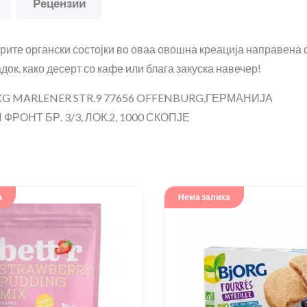
Рецензии
брите органски состојки во оваа овошна креација направена
адок, како десерт со кафе или блага закуска навечер!
 MARLENER STR.9 77656 OFFENBURG,ГЕРМАНИЈА
РОНТ БР. 3/3, ЛОК.2, 1000 СКОПЈЕ
а
Нема залиха