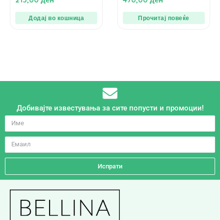
од
од
5
5
Додај во кошница
Прочитај повеќе
Добивајте известувања за сите попусти и промоции!
Испрати