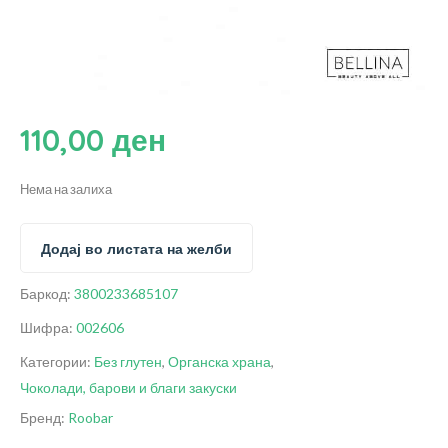
110,00
ден
Нема на залиха
Додај во листата на желби
Баркод:
3800233685107
Шифра:
002606
Категории:
Без глутен
,
Органска храна
,
Чоколади, барови и благи закуски
Бренд:
Roobar