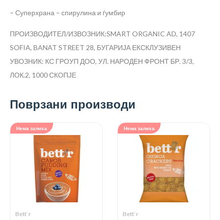
– Суперхрана – спирулина и ѓумбир
ПРОИЗВОДИТЕЛ/ИЗВОЗНИК:SMART ORGANIC AD, 1407
SOFIA, BANAT STREET 28, БУГАРИЈА
ЕКСКЛУЗИВЕН
УВОЗНИК: КС ГРОУП ДОО, УЛ. НАРОДЕН ФРОНТ БР. 3/3,
ЛОК.2, 1000 СКОПЈЕ
Поврзани производи
Нема залиха
Нема залиха
Bett`r
Bett`r