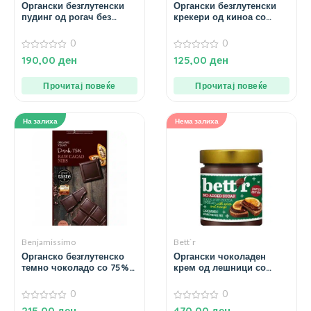
Органски безглутенски
Органски безглутенски
пудинг од рогач без
крекери од киноа со
додаден шеќер – 200 гр.
сусам – 100 гр.
0
0
0
0
190,00
ден
125,00
ден
од
од
5
5
Прочитај повеќе
Прочитај повеќе
На залиха
Нема залиха
Benjamissimo
Bett`r
Органско безглутенско
Органски чоколаден
темно чоколадо со 75%
крем од лешници со
какао и какао зрна – 60
портокал – 250 гр.
гр.
0
0
0
0
215,00
ден
470,00
ден