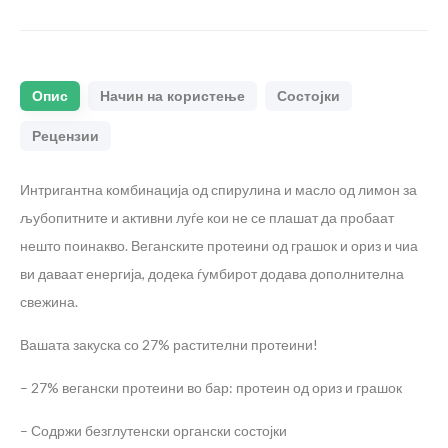
Опис
Начин на користење
Состојки
Рецензии
Интригантна комбинација од спирулина и масло од лимон за
љубопитните и активни луѓе кои не се плашат да пробаат
нешто поинакво. Веганските протеини од грашок и ориз и чиа
ви даваат енергија, додека ѓумбирот додава дополнителна
свежина.
Вашата закуска со 27% растителни протеини!
– 27% вегански протеини во бар: протеин од ориз и грашок
– Содржи безглутенски органски состојки