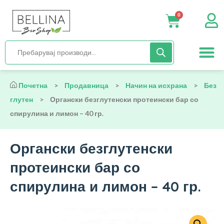
0
Нега и хиги
Бебиња и деца
Органска храна
Начин на исх
Почетна
>
Продавница
>
Начин на исхрана
>
Без
глутен
>
Органски безглутенски протеински бар со
спирулина и лимон – 40 гр.
Органски безглутенски
протеински бар со
спирулина и лимон – 40 гр.