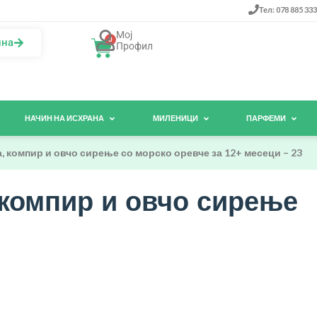
Тел: 078 885 333
Мој
0
ина
Профил
НАЧИН НА ИСХРАНА
МИЛЕНИЦИ
ПАРФЕМИ
, компир и овчо сирење со морско оревче за 12+ месеци – 23
 компир и овчо сирење