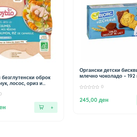
Органски детски бискв
млечно чоколадо – 192 
 безглутенски оброк
ук, лосос, ориз и
0
 без додадено млеко и
0
0
+ месе
од
245,00
ден
5
ен