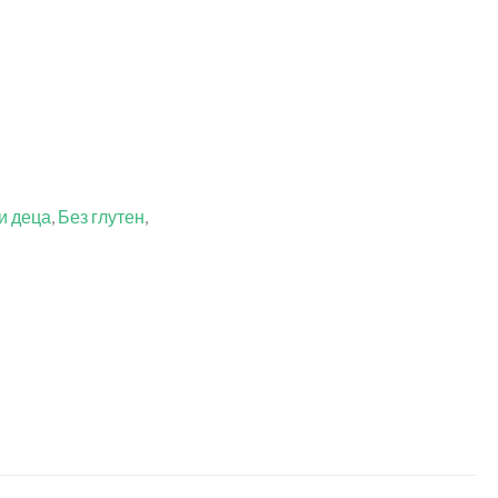
и деца
,
Без глутен
,