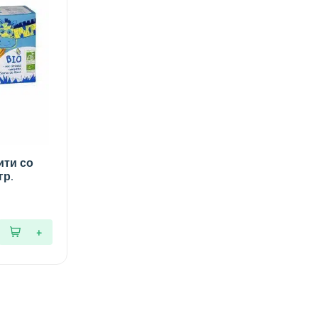
ити со
гр.