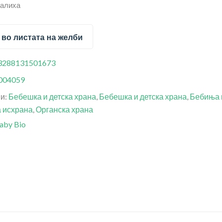
залиха
 во листата на желби
3288131501673
004059
ии:
Бебешка и детска храна
,
Бебешка и детска храна
,
Бебиња 
 исхрана
,
Органска храна
aby Bio