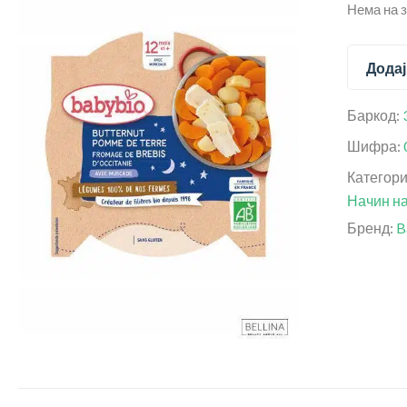
Нема на 
Додај
Баркод:
Шифра:
Категор
Начин на
Бренд:
B