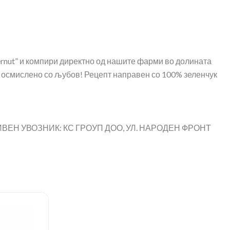
ternut” и компири директно од нашите фарми во долината
ње осмислено со љубов! Рецепт направен со 100% зеленчук
ИВЕН УВОЗНИК: КС ГРОУП ДОО, УЛ. НАРОДЕН ФРОНТ