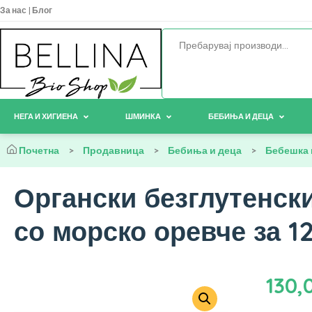
За нас
|
Блог
НЕГА И ХИГИЕНА
ШМИНКА
БЕБИЊА И ДЕЦА
Почетна
>
Продавница
>
Бебиња и деца
>
Бебешка 
Органски безглутенски
со морско оревче за 1
130,