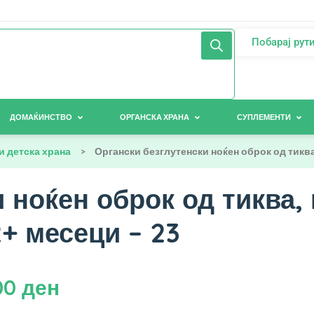
Побарај рут
ДОМАЌИНСТВО
ОРГАНСКА ХРАНА
СУПЛЕМЕНТИ
и детска храна
>
Органски безглутенски ноќен оброк од тиква
 ноќен оброк од тиква,
2+ месеци – 23
00
ден