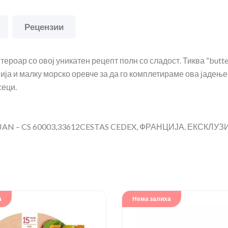
Рецензии
роар ​​со овој уникатен рецепт полн со сладост. Тиква “but
нија и малку морско оревче за да го комплетираме ова јаде
сеци.
N – CS 60003,33612CESTAS CEDEX, ФРАНЦИЈА. ЕКСКЛУЗ
а
Нема залиха