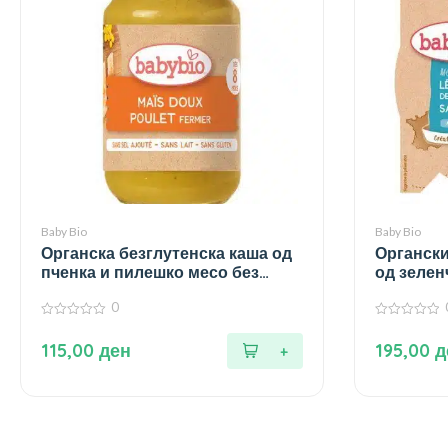
Baby Bio
Baby Bio
Органска безглутенска каша од
Органски
пченка и пилешко месо без
од зеленч
додадено млеко и сол за 8+
киселица
0
месеци – 200 гр.
сол за 15
0
0
од
од
115,00
ден
195,00
д
5
5