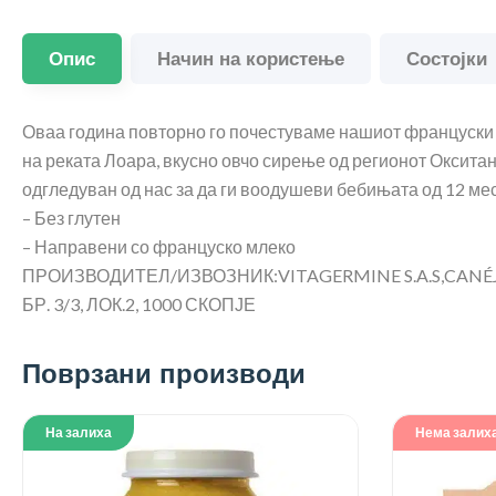
Опис
Начин на користење
Состојки
Оваа година повторно го почестуваме нашиот француски те
на реката Лоара, вкусно овчо сирење од регионот Оксита
одгледуван од нас за да ги воодушеви бебињата од 12 ме
– Без глутен
– Направени со француско млеко
ПРОИЗВОДИТЕЛ/ИЗВОЗНИК:VITAGERMINE S.A.S,CANÉJA
БР. 3/3, ЛОК.2, 1000 СКОПЈЕ
Поврзани производи
На залиха
Нема залих