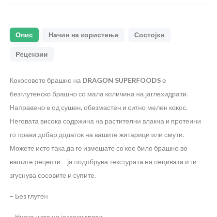
Опис
Начин на користење
Состојки
Рецензии
Кокосовото брашно на
DRAGON SUPERFOODS
е
безглутенско брашно со мала количина на јаглехидрати.
Направено е од сушен, обезмастен и ситно мелен кокос.
Неговата висока содржина на растителни влакна и протеини
го прави добар додаток на вашите житарици или смути.
Можете исто така да го измешате со кое било брашно во
вашите рецепти – ја подобрува текстурата на пецивата и ги
згуснува сосовите и супите.
– Без глутен
– Ниско ниво на јаглехидрати