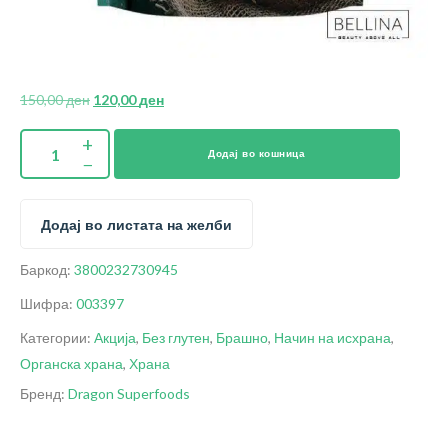
150,00
ден
120,00
ден
Додај во кошница
Додај во листата на желби
Баркод:
3800232730945
Шифра:
003397
Категории:
Акција
,
Без глутен
,
Брашно
,
Начин на исхрана
,
Органска храна
,
Храна
Бренд:
Dragon Superfoods