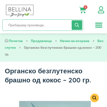
0
Нега и хиги
Бебиња и деца
Органска храна
Начин на исх
Почетна
>
Продавница
>
Начин на исхрана
>
Без
глутен
>
Органско безглутенско брашно од кокос – 200
гр.
Органско безглутенско
брашно од кокос – 200 гр.