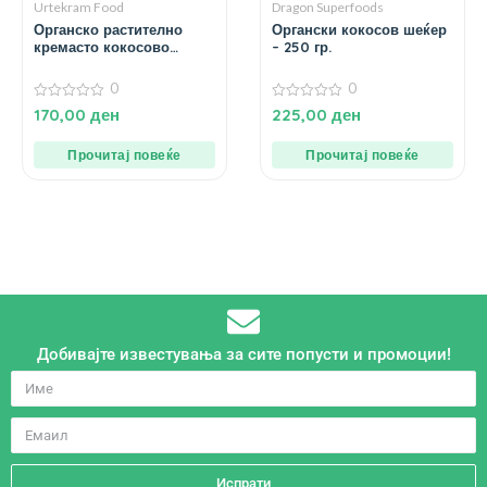
Urtekram Food
Dragon Superfoods
Органско растително
Органски кокосов шеќер
кремасто кокосово
– 250 гр.
млеко во конзерва – 400
мл.
0
0
0
0
170,00
ден
225,00
ден
од
од
5
5
Прочитај повеќе
Прочитај повеќе
Добивајте известувања за сите попусти и промоции!
Испрати