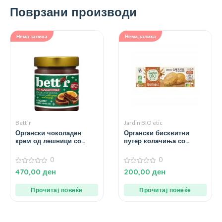
Поврзани производи
Нема залиха
Нема залиха
Bett`r
Jardin BIO etic
Органски чоколаден
Органски бисквитни
крем од лешници со
путер колачиња со
портокал – 250 гр.
карамела – 150 гр.
0
0
0
0
470,00
ден
200,00
ден
од
од
5
5
Прочитај повеќе
Прочитај повеќе