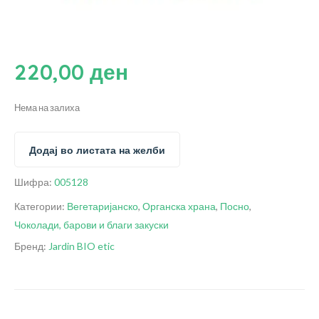
220,00
ден
Нема на залиха
Додај во листата на желби
Шифра:
005128
Категории:
Вегетаријанско
,
Органска храна
,
Посно
,
Чоколади, барови и благи закуски
Бренд:
Jardin BIO etic