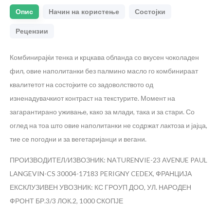
Опис
Начин на користење
Состојки
Рецензии
Комбинирајќи тенка и крцкава обланда со вкусен чоколаден
фил, овие наполитанки без палмино масло го комбинираат
квалитетот на состојките со задоволството од
изненадувачкиот контраст на текстурите. Момент на
загарантирано уживање, како за млади, така и за стари. Со
оглед на тоа што овие наполитанки не содржат лактоза и јајца,
тие се погодни и за вегетаријанци и вегани.
ПРОИЗВОДИТЕЛ/ИЗВОЗНИК: NATURENVIE-23 AVENUE PAUL
LANGEVIN-CS 30004-17183 PERIGNY CEDEX, ФРАНЦИЈА
ЕКСКЛУЗИВЕН УВОЗНИК: КС ГРОУП ДОО, УЛ. НАРОДЕН
ФРОНТ БР.3/3 ЛОК.2, 1000 СКОПЈЕ