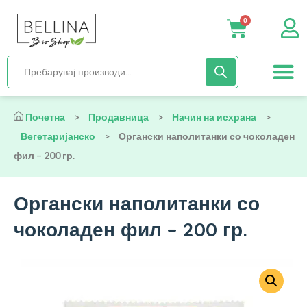
0
Нега и хиги
Бебиња и деца
Органска храна
Начин на исх
Почетна
>
Продавница
>
Начин на исхрана
>
Вегетаријанско
>
Органски наполитанки со чоколаден
фил – 200 гр.
Органски наполитанки со
чоколаден фил – 200 гр.