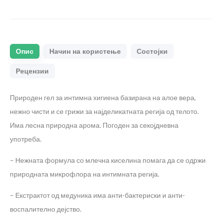
Опис
Начин на користење
Состојки
Рецензии
Природен гел за интимна хигиена базирана на алое вера,
нежно чисти и се грижи за најделикатната регија од телото.
Има лесна природна арома. Погоден за секојдневна
употреба.
– Нежната формула со млечна киселина помага да се одржи
природната микрофлора на интимната регија.
– Екстрактот од медуника има анти-бактериски и анти-
воспалително дејство.