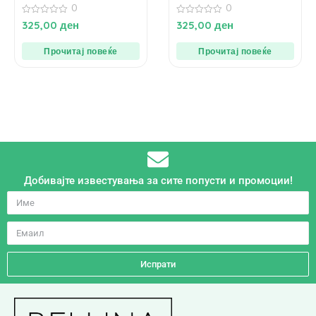
0
0
0
0
325,00
ден
325,00
ден
од
од
5
5
Прочитај повеќе
Прочитај повеќе
Добивајте известувања за сите попусти и промоции!
Испрати