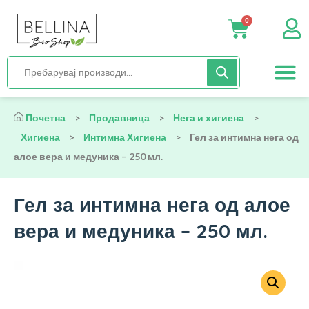
0
Нега и хиги
Бебиња и деца
Органска храна
Начин на исх
Почетна
>
Продавница
>
Нега и хигиена
>
Хигиена
>
Интимна Хигиена
>
Гел за интимна нега од
алое вера и медуника – 250 мл.
Гел за интимна нега од алое
вера и медуника – 250 мл.