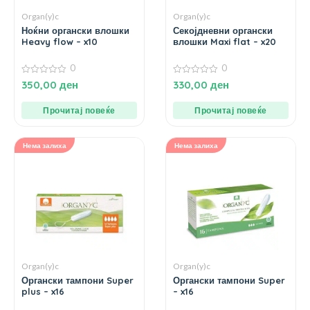
Organ(y)c
Organ(y)c
Ноќни органски влошки
Секојдневни органски
Heavy flow – x10
влошки Maxi flat – x20
0
0
0
0
350,00
ден
330,00
ден
од
од
5
5
Прочитај повеќе
Прочитај повеќе
Нема залиха
Нема залиха
Organ(y)c
Organ(y)c
Органски тампони Super
Органски тампони Super
plus – x16
– x16