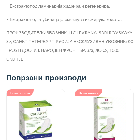
– Екстрактот од ламинарија хидрира и регенерира.
– Екстрактот од љубичица ја омекнува и смирува кожата.
ПРОИЗВОДИТЕЛ/ИЗВОЗНИК: LLC LEVRANA, SABIROVSKAYA
37, САНКТ ПЕТЕРБУРГ, РУСИЈА
ЕКСКЛУЗИВЕН УВОЗНИК: КС
ГРОУП ДОО, УЛ. НАРОДЕН ФРОНТ БР. 3/3, ЛОК.2, 1000
СКОПЈЕ
Поврзани производи
Нема залиха
Нема залиха