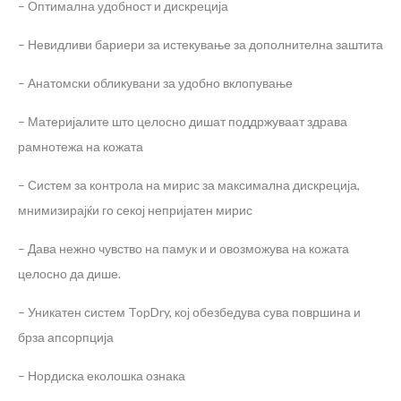
– Оптимална удобност и дискреција
– Невидливи бариери за истекување за дополнителна заштита
– Анатомски обликувани за удобно вклопување
– Материјалите што целосно дишат поддржуваат здрава
рамнотежа на кожата
– Систем за контрола на мирис за максимална дискреција,
мнимизирајќи го секој непријатен мирис
– Дава нежно чувство на памук и и овозможува на кожата
целосно да дише.
– Уникатен систем TopDry, кој обезбедува сува површина и
брза апсорпција
– Нордиска еколошка ознака