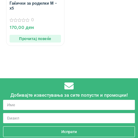
Гаќички за родилки М –
х5
0
0
170,00
ден
од
5
Прочитај повеќе
Добивајте известувања за сите попусти и промоции!
Испрати