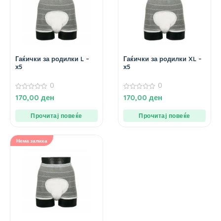
Гаќички за родилки L –
Гаќички за родилки XL –
х5
х5
0
0
0
0
170,00
ден
170,00
ден
од
од
5
5
Прочитај повеќе
Прочитај повеќе
Нема залиха