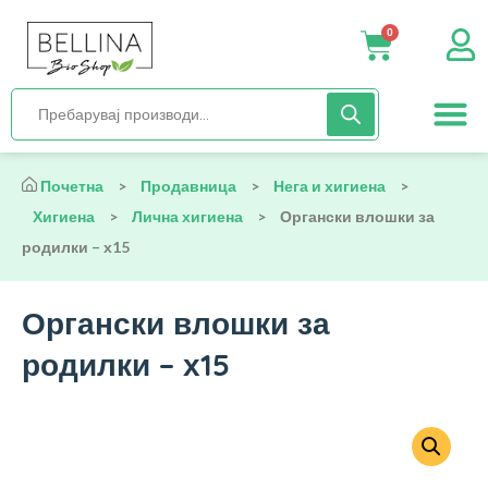
0
Нега и хиги
Бебиња и деца
Органска храна
Начин на исх
Почетна
>
Продавница
>
Нега и хигиена
>
Хигиена
>
Лична хигиена
>
Органски влошки за
родилки – х15
Органски влошки за
родилки – х15