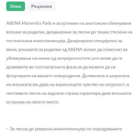
Опис
Рецензии
ABENA Maternity Pads е асортиман на анатомски обликувани
влошки за родилки, дизајнирани за лесни до тешки степени на
постнатална инконтиненција. Дизајнирани специјално за
жени, влошките за родилки од ABENA можат да помогнат во
ублажување на некои од непријатностите што може да ги
доживеете во постнаталната фаза за да можете да се
фокусирате на вашето новороденче. Должината и ширината
на влошката им дава на корисниците чувство на сигурност, а
лепливата лента на задната страна гарантира дека влошката
останува на своето место.
– За лесна до умерена инконтиненција по породувањето