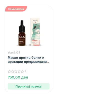
Нема залиха
You & Oil
Масло против болки и
иритации предизвикани
од суво грло кај деца
Throat – 10 мл.
0
0
730,00
ден
од
5
Прочитај повеќе