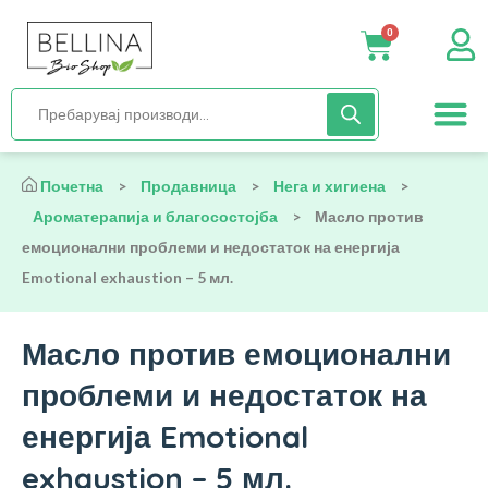
exhaustion – 5 мл.
0
Нега и хиги
Бебиња и деца
Органска храна
Начин на исх
Почетна
>
Продавница
>
Нега и хигиена
>
Ароматерапија и благосостојба
>
Масло против
емоционални проблеми и недостаток на енергија
Emotional exhaustion – 5 мл.
Масло против емоционални
проблеми и недостаток на
енергија Emotional
exhaustion – 5 мл.