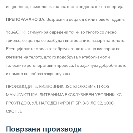
исцрпеност, психолошка напнатост и недостаток на енергија.
ПРЕПОРАЧАНО ЗА:
Возрасни и деца од 6 или повеќе години.
You&Oil KI стимулира одредени точки во телото со лесно
триење, со цел да се разбудат внатрешните извори на телото.
Есенцијалните масла го забрзуваат дотокот на кислород во
клетките на телото, што го подобрува метаболизмот и
телесните регенеративни процеси. Го зајакнува добробитието
и помага во побрзо закрепнување.
ПРОИЗВОДИТЕЛ/ИЗВОЗНИК: JSC BIOKOSMETIKOS
MANUFAKTURA, ЛИТВАНИЈА
ЕКСКЛУЗИВЕН УВОЗНИК: КС
ГРОУП ДОО, УЛ. НАРОДЕН ФРОНТ БР. 3/3, ЛОК.2, 1000
СКОПЈЕ
Поврзани производи