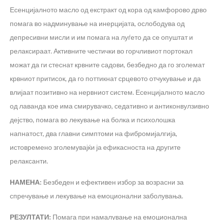
Есенцијалното масло од екстракт од кора од камфорово дрво
помага во надминување на инерцијата, ослободува од
депресивни мисли и им помага на луѓето да се опуштат и
релаксираат. Активните честички во горчливиот портокал
можат да ги стеснат крвните садови, безбедно да го зголемат
крвниот притисок, да го поттикнат срцевото отчукување и да
влијаат позитивно на нервниот систем. Есенцијалното масло
од лаванда кое има смирувачко, седативно и антиконвулзивно
дејство, помага во лекување на болка и психолошка
напнатост, два главни симптоми на фибромијалгија,
истовремено зголемувајќи ја ефикасноста на другите
релаксанти.
НАМЕНА:
Безбеден и ефективен избор за возрасни за
спречување и лекување на емоционални заболувања.
РЕЗУЛТАТИ:
Помага при намалување на емоционална