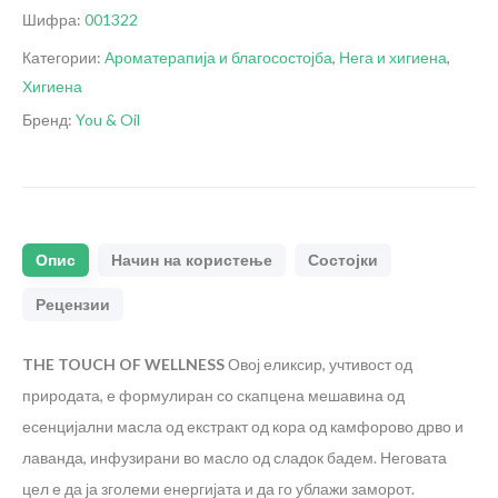
Шифра:
001322
Категории:
Ароматерапија и благосостојба
,
Нега и хигиена
,
Хигиена
Бренд:
You & Oil
Опис
Начин на користење
Состојки
Рецензии
THE TOUCH OF WELLNESS
Овој еликсир, учтивост од
природата, е формулиран со скапцена мешавина од
есенцијални масла од екстракт од кора од камфорово дрво и
лаванда, инфузирани во масло од сладок бадем. Неговата
цел е да ја зголеми енергијата и да го ублажи заморот.