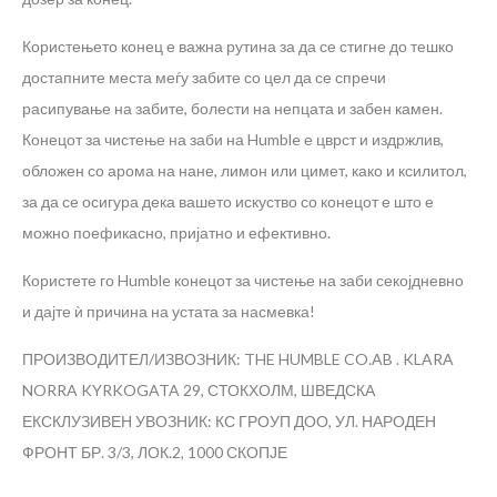
Користењето конец е важна рутина за да се стигне до тешко
достапните места меѓу забите со цел да се спречи
расипување на забите, болести на непцата и забен камен.
Конецот за чистење на заби на Humble е цврст и издржлив,
обложен со арома на нане, лимон или цимет, како и ксилитол,
за да се осигура дека вашето искуство со конецот е што е
можно поефикасно, пријатно и ефективно.
Користете го Humble конецот за чистење на заби секојдневно
и дајте ѝ причина на устата за насмевка!
ПРОИЗВОДИТЕЛ/ИЗВОЗНИК: THE HUMBLE CO.AB . KLARA
NORRA KYRKOGATA 29, СТОКХОЛМ, ШВЕДСКА
ЕКСКЛУЗИВЕН УВОЗНИК: КС ГРОУП ДОО, УЛ. НАРОДЕН
ФРОНТ БР. 3/3, ЛОК.2, 1000 СКОПЈЕ