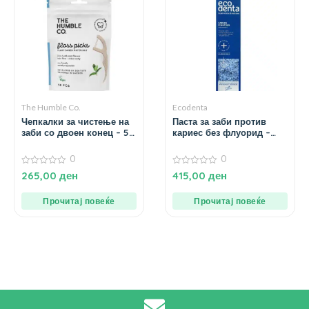
The Humble Co.
Ecodenta
Чепкалки за чистење на
Паста за заби против
заби со двоен конец – 50
кариес без флуорид –
парчиња
100 мл.
0
0
0
0
265,00
ден
415,00
ден
од
од
5
5
Прочитај повеќе
Прочитај повеќе