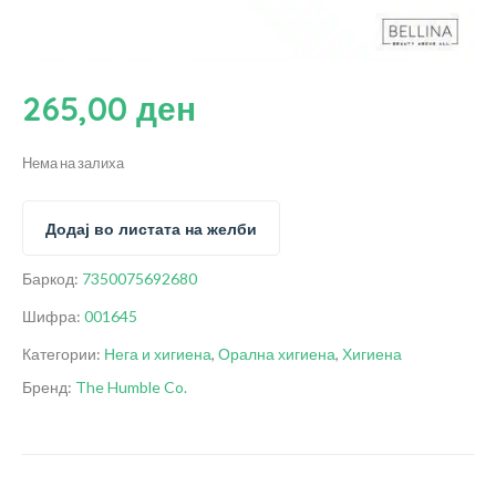
265,00
ден
Нема на залиха
Додај во листата на желби
Баркод:
7350075692680
Шифра:
001645
Категории:
Нега и хигиена
,
Орална хигиена
,
Хигиена
Бренд:
The Humble Co.