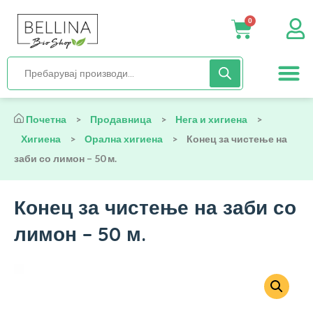
0
Нега и хиги
Бебиња и деца
Органска храна
Начин на исх
Почетна
>
Продавница
>
Нега и хигиена
>
Хигиена
>
Орална хигиена
>
Конец за чистење на
заби со лимон – 50 м.
Конец за чистење на заби со
лимон – 50 м.