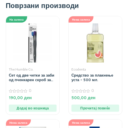
Поврзани производи
На залиха
Нема залиха
The Humble Co.
Ecodenta
Сет од две четки за заби
Средство за плакнење
од пченкарен скроб за
уста – 500 мл.
возрасни – soft
0
0
0
0
190,00
ден
500,00
ден
од
од
5
5
Додај во кошница
Прочитај повеќе
Нема залиха
Нема залиха