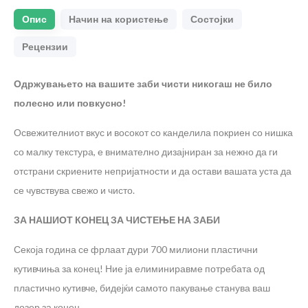
Опис
Начин на користење
Состојки
Рецензии
Одржувањето на вашите заби чисти никогаш не било
полесно или повкусно!
Освежителниот вкус и восокот со канделила покриен со нишка
со малку текстура, е внимателно дизајниран за нежно да ги
отстрани скриените непријатности и да остави вашата уста да
се чувствува свежо и чисто.
ЗА НАШИОТ КОНЕЦ ЗА ЧИСТЕЊЕ НА ЗАБИ
Секоја година се фрлаат дури 700 милиони пластични
кутивчиња за конец! Ние ја елиминиравме потребата од
пластично кутивче, бидејќи самото пакување станува ваш
дозер за конец.