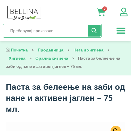
0
Нега и хиги
Бебиња и деца
Органска храна
Начин на исх
Почетна
>
Продавница
>
Нега и хигиена
>
Хигиена
>
Орална хигиена
>
Паста за белеење на
заби од нане и активен јаглен – 75 мл.
Паста за белеење на заби од
нане и активен јаглен – 75
мл.