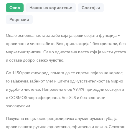
Опис
Начин на користење
Состојки
Рецензии
Ова е основна паста за заби која ја врши својата функција –
правилно ги чисти забите. Без „трипл акција“, без кристали, без
маркетинг трикови. Само едноставна паста која ја чисти устата
и остава добро, свежo чувство.
Со 1450 ppm флуорид, помага да се спречи појава на кариес,
го зајакнува забниот глеѓ и штити од чувствителност за мирно
и удобно чистење. Направена е од 99.4% природни состојки и
е COSMOS-сертифицирана. Без SLS и без вештачки
засладувачи.
Пакувана во целосно рециклирачка алуминиумска туба, ја
прави вашата рутина едноставна, ефикасна и нежна. Секогаш