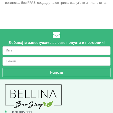
веганска, без PFAS, создадена со грижа за луѓето и планетата.
Добивајте известувања за сите попусти и промоции!
Испрати
078 885 333