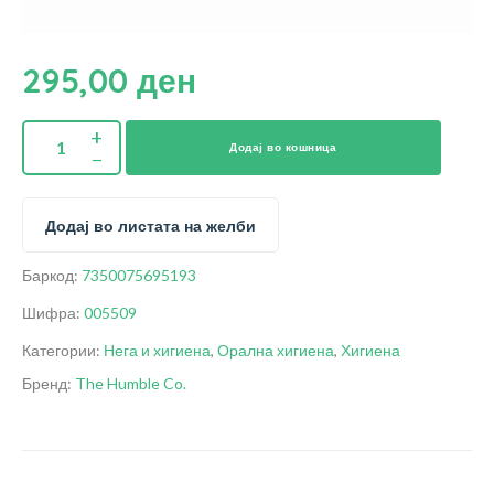
295,00
ден
Додај во кошница
Додај во листата на желби
Баркод:
7350075695193
Шифра:
005509
Категории:
Нега и хигиена
,
Орална хигиена
,
Хигиена
Бренд:
The Humble Co.