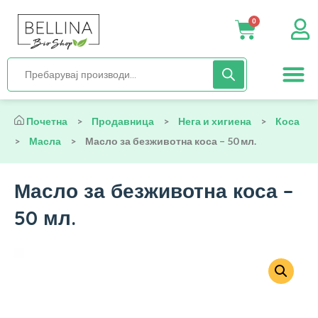
0
Нега и хиги
Бебиња и деца
Органска храна
Начин на исх
Почетна
>
Продавница
>
Нега и хигиена
>
Коса
>
Масла
>
Масло за безживотна коса – 50 мл.
Масло за безживотна коса –
50 мл.