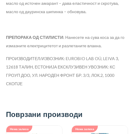
масло од источен амарант – дава еластичност и скротува,
масло од дауринска шипинка – обновува.
ПРЕПОРАКА ОД СТИЛИСТИ:
Нанесете на сува коса за да го
измазните електрицитетот и разлетаните влакна.
ПРОИЗВОДИТЕЛ/ИЗВОЗНИК: EUROBIO LAB OÜ, LEIVA 3,
12618 ТАЛИН, ЕСТОНИЈА
ЕКСКЛУЗИВЕН УВОЗНИК: КС
ГРОУП ДОО, УЛ. НАРОДЕН ФРОНТ БР. 3/3, ЛОК.2, 1000
СКОПЈЕ
Поврзани производи
Нема залиха
Нема залиха