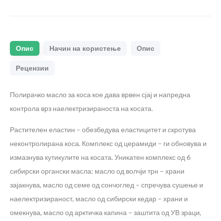
Опис
Начин на користење
Опис
Рецензии
Полирачко масло за коса кое дава врвен сјај и напредна
контрола врз наелектризираноста на косата.
Растителен еластин – обезбедува еластицитет и скротува
неконтролирана коса. Комплекс од церамиди – ги обновува и
измазнува кутикулите на косата. Уникатен комплекс од 6
сибирски органски масла: масло од волчји трн – храни
зајакнува, масло од семе од сончоглед – спречува сушење и
наелектризираност, масло од сибирски кедар – храни и
омекнува, масло од арктичка капина – заштита од УВ зраци,