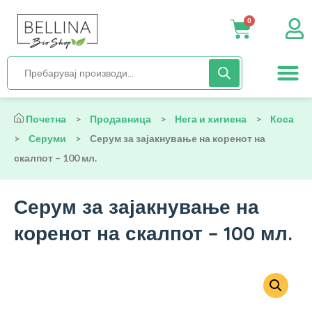
0
Нега и хиги
Бебиња и деца
Органска храна
Начин на исх
Почетна
>
Продавница
>
Нега и хигиена
>
Коса
>
Серуми
>
Серум за зајакнување на коренот на
скалпот – 100 мл.
Серум за зајакнување на
коренот на скалпот – 100 мл.