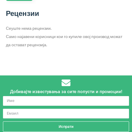
Рецензии
Сеуште нема рецензии.
Само најавени корисници кои го купиле овој производ можат
да остават рецензија.
Добивајте известувања за сите попусти и промоции!
Испрати