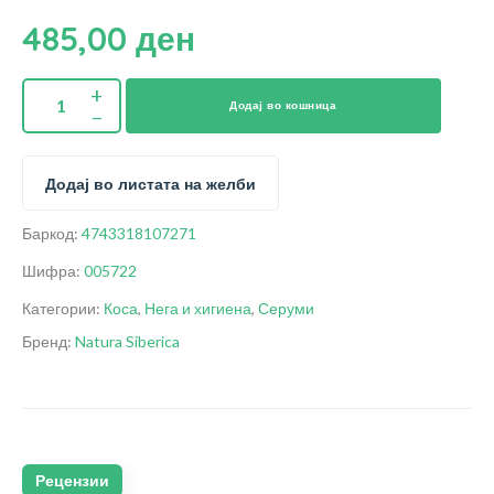
485,00
ден
Додај во кошница
Додај во листата на желби
Баркод:
4743318107271
Шифра:
005722
Категории:
Коса
,
Нега и хигиена
,
Серуми
Бренд:
Natura Siberica
Рецензии