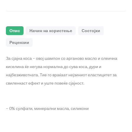
Опис
Начин на користење
Состојки
Рецензии
За сјајна коса – овој шампон со арганово масло и олеична
киселина ќе негува нормална до сува коса, дури и
најбезживотната. Тие го враќаат нејзиниот еластицитет за
свиленкаст ефект и уште повеќе сјајност.
– 0% сулфати, минерални масла, силикони