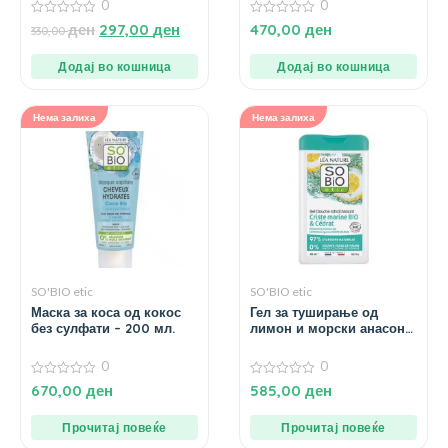
0
0
0
0
ден
297,00
ден
470,00
ден
330,00
од
од
5
5
Додај во кошница
Додај во кошница
Нема залиха
Нема залиха
SO'BIO etic
SO'BIO etic
Маска за коса од кокос
Гел за туширање од
без сулфати – 200 мл.
лимон и морски анасон
без сулфати – 450 мл.
0
0
0
0
670,00
ден
585,00
ден
од
од
5
5
Прочитај повеќе
Прочитај повеќе