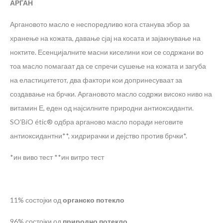
АРГАН
Аргановото масло е неспоредливо кога станува збор за
хранење на кожата, давање сјај на косата и зајакнување на
ноктите. Есенцијалните масни киселини кои се содржани во
тоа масло помагаат да се спречи сушење на кожата и загуба
на еластицитетот, два фактори кои допринесуваат за
создавање на брчки. Аргановото масло содржи високо ниво на
витамин Е, еден од најсилните природни антиоксиданти.
SO’BiO étic® одбра арганово масло поради неговите
антиоксидантни**, хидрирачки и дејство против брчки*.
*ин виво тест **ин витро тест
11% состојки од
органско потекло
96% состојки од
природно потекло