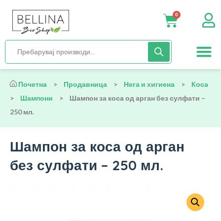
0
Нега и хиги
Бебиња и деца
Органска храна
Начин на исх
Почетна
>
Продавница
>
Нега и хигиена
>
Коса
>
Шампони
>
Шампон за коса од арган без сулфати –
250 мл.
Шампон за коса од арган
без сулфати – 250 мл.