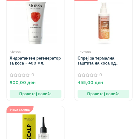
Mossa
Levrana
Хидратантен регенератор
Спреј за термална
за коса – 400 мл.
заштита на коса од
арганово масло – 200
мл.
0
0
0
0
900,00
ден
455,00
ден
од
од
5
5
Прочитај повеќе
Прочитај повеќе
Нема залиха