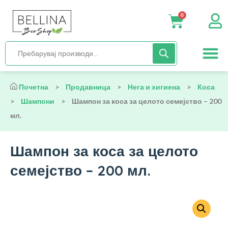
0
Нега и хиги
Бебиња и деца
Органска храна
Начин на исх
Почетна
>
Продавница
>
Нега и хигиена
>
Коса
>
Шампони
>
Шампон за коса за целото семејство – 200
мл.
Шампон за коса за целото
семејство – 200 мл.