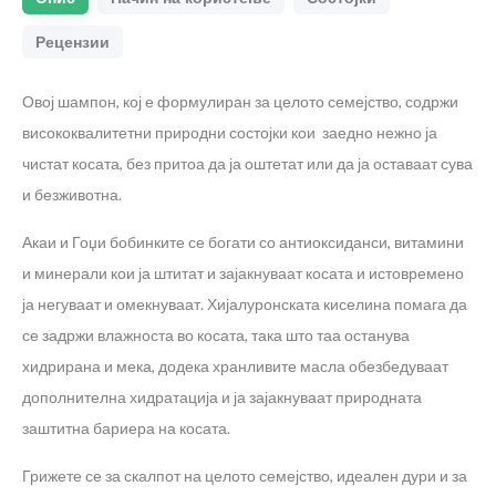
Рецензии
Овој шампон, кој е формулиран за целото семејство, содржи
висококвалитетни природни состојки кои заедно нежно ја
чистат косата, без притоа да ја оштетат или да ја оставаат сува
и безживотна.
Акаи и Гоџи бобинките се богати со антиоксиданси, витамини
и минерали кои ја штитат и зајакнуваат косата и истовремено
ја негуваат и омекнуваат. Хијалуронската киселина помага да
се задржи влажноста во косата, така што таа останува
хидрирана и мека, додека хранливите масла обезбедуваат
дополнителна хидратација и ја зајакнуваат природната
заштитна бариера на косата.
Грижете се за скалпот на целото семејство, идеален дури и за