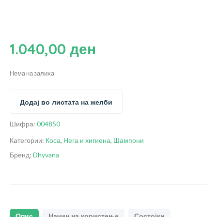
1.040,00
ден
Нема на залиха
Додај во листата на желби
Шифра:
004850
Категории:
Коса
,
Нега и хигиена
,
Шампони
Бренд:
Dhyvana
Опис
Начин на користење
Состојки