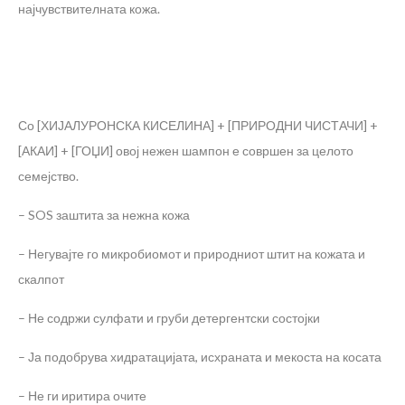
најчувствителната кожа.
Со [ХИЈАЛУРОНСКА КИСЕЛИНА] + [ПРИРОДНИ ЧИСТАЧИ] +
[АКАИ] + [ГОЏИ] овој нежен шампон е совршен за целото
семејство.
– SOS заштита за нежна кожа
– Негувајте го микробиомот и природниот штит на кожата и
скалпот
– Не содржи сулфати и груби детергентски состојки
– Ја подобрува хидратацијата, исхраната и мекоста на косата
– Не ги иритира очите