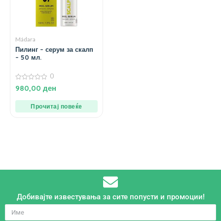
Mádara
Пилинг – серум за скалп
– 50 мл.
0
0
980,00
ден
од
5
Прочитај повеќе
Добивајте известувања за сите попусти и промоции!