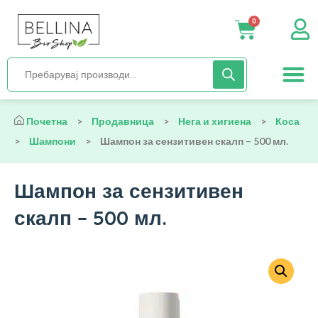
0
Нега и хиги
Бебиња и деца
Органска храна
Начин на исх
Почетна
>
Продавница
>
Нега и хигиена
>
Коса
>
Шампони
>
Шампон за сензитивен скалп – 500 мл.
Шампон за сензитивен
скалп – 500 мл.