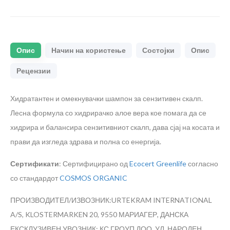
Опис
Начин на користење
Состојки
Опис
Рецензии
Хидратантен и омекнувачки шампон за сензитивен скалп.
Лесна формула со хидрирачко алое вера кое помага да се
хидрира и балансира сензитивниот скалп, дава сјај на косата и
прави да изгледа здрава и полна со енергија.
Сертификати
: Сертифицирано од
Ecocert Greenlife
согласно
со стандардот
COSMOS ORGANIC
ПРОИЗВОДИТЕЛ/ИЗВОЗНИК:URTEKRAM INTERNATIONAL
A/S, KLOSTERMARKEN 20, 9550 МАРИАГЕР, ДАНСКА
ЕКСКЛУЗИВЕН УВОЗНИК: КС ГРОУП ДОО, УЛ. НАРОДЕН