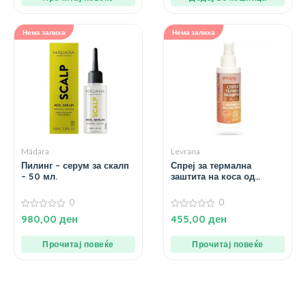
Нема залиха
Нема залиха
Mádara
Levrana
Пилинг – серум за скалп
Спреј за термална
– 50 мл.
заштита на коса од
арганово масло – 200
мл.
0
0
0
0
980,00
ден
455,00
ден
од
од
5
5
Прочитај повеќе
Прочитај повеќе