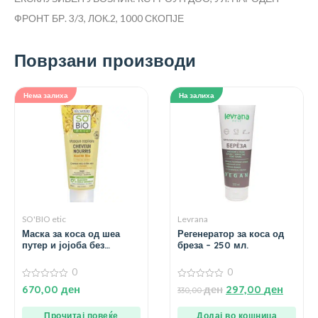
ФРОНТ БР. 3/3, ЛОК.2, 1000 СКОПЈЕ
Поврзани производи
Нема залиха
На залиха
SO'BIO etic
Levrana
Маска за коса од шеа
Регенератор за коса од
путер и јојоба без
бреза – 250 мл.
сулфати – 200 мл.
0
0
0
0
670,00
ден
ден
297,00
ден
330,00
од
од
5
5
Прочитај повеќе
Додај во кошница