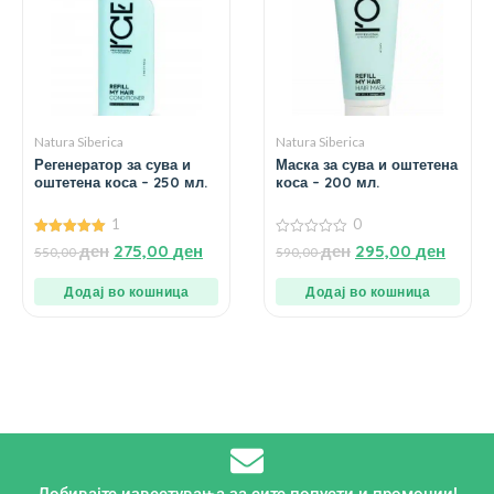
Natura Siberica
Natura Siberica
Регенератор за сува и
Маска за сува и оштетена
оштетена коса – 250 мл.
коса – 200 мл.
1
0
5.00
0
ден
275,00
ден
ден
295,00
ден
550,00
590,00
од 5
од
5
Додај во кошница
Додај во кошница