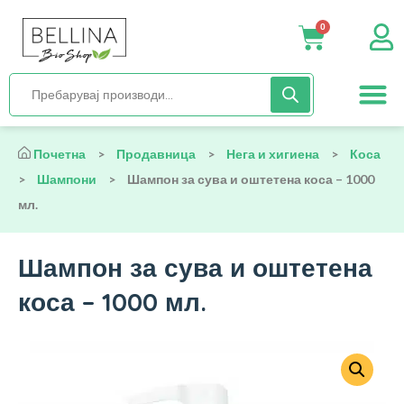
0
Нега и хиги
Бебиња и деца
Органска храна
Начин на исх
Почетна
>
Продавница
>
Нега и хигиена
>
Коса
>
Шампони
>
Шампон за сува и оштетена коса – 1000
мл.
Шампон за сува и оштетена
коса – 1000 мл.