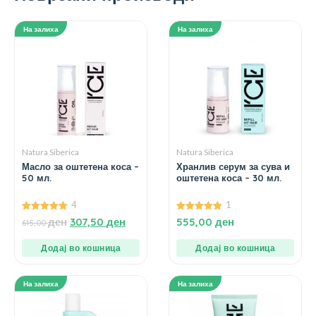
На залиха
На залиха
Natura Siberica
Natura Siberica
Масло за оштетена коса –
Хранлив серум за сува и
50 мл.
оштетена коса – 30 мл.
4
1
5.00
5.00
ден
307,50
ден
555,00
ден
615,00
од 5
од 5
Додај во кошница
Додај во кошница
На залиха
На залиха