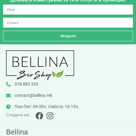
Добивајте известувања за сите попусти и промоции!
Испрати
078 885 333
contact@bellina.mk
Пон-Пет: 09-20ч. Сабота: 10-15ч.
Следете нè:
Bellina