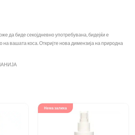
оже да биде секојдневно употребувана, бидејќи е
о на вашата коса. Откријте нова димензија на природна
РМАНИЈА
Нема залиха