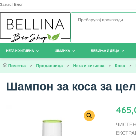
За нас
|
Блог
НЕГА И ХИГИЕНА
ШМИНКА
БЕБИЊА И ДЕЦА
Почетна
>
Продавница
>
Нега и хигиена
>
Коса
>
Шампон за коса за цел
465
ЧИСТЕЊ
ЕКСТРАК