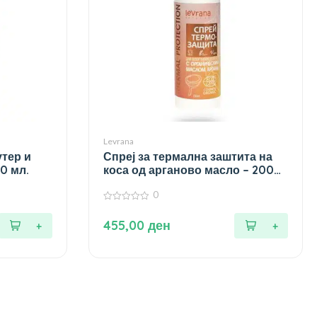
Levrana
утер и
Спреј за термална заштита на
00 мл.
коса од арганово масло – 200
мл.
0
0
од
455,00
ден
5