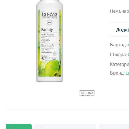
Нема на 
Додај
Баркод:
Шифра:
Категор
Бренд:
L