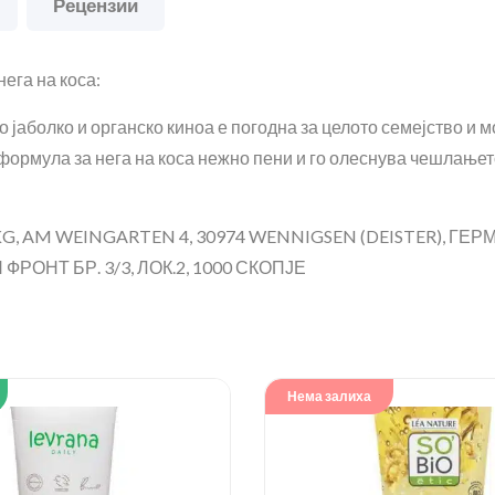
Рецензии
нега на коса:
аболко и органско киноа е погодна за целото семејство и м
формула за нега на коса нежно пени и го олеснува чешлањет
, AM WEINGARTEN 4, 30974 WENNIGSEN (DEISTER), ГЕ
РОНТ БР. 3/3, ЛОК.2, 1000 СКОПЈЕ
Нема залиха