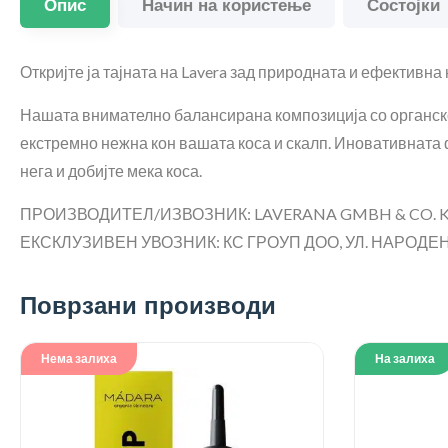
Опис
Начин на користење
Состојки
Откријте ја тајната на Lavera зад природната и ефективна 
Нашата внимателно балансирана композиција со органско ј
екстремно нежна кон вашата коса и скалп. Иновативната 
нега и добијте мека коса.
ПРОИЗВОДИТЕЛ/ИЗВОЗНИК: LAVERANA GMBH & CO. KG
ЕКСКЛУЗИВЕН УВОЗНИК: КС ГРОУП ДОО, УЛ. НАРОДЕН Ф
Поврзани производи
Нема залиха
На залиха