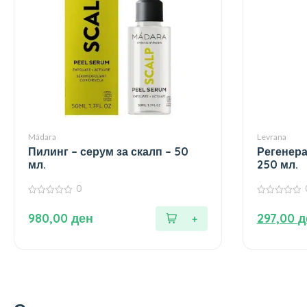
Mádara
Levrana
Пилинг – серум за скалп – 50
Регенера
мл.
250 мл.
0
0
0
од
од
980,00
ден
297,00
д
5
5