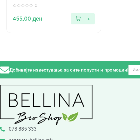
0
0
од
455,00
ден
5
Добивајте известувања за сите попусти и промоции!
078 885 333