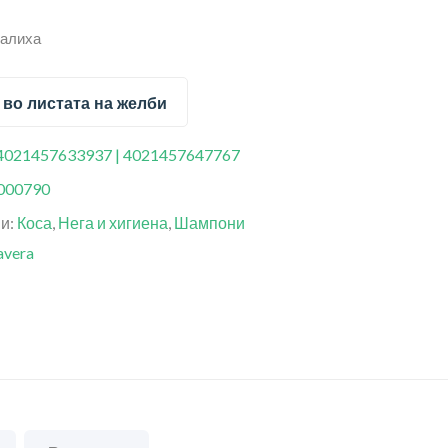
залиха
 во листата на желби
4021457633937 | 4021457647767
000790
ии:
Коса
,
Нега и хигиена
,
Шампони
avera