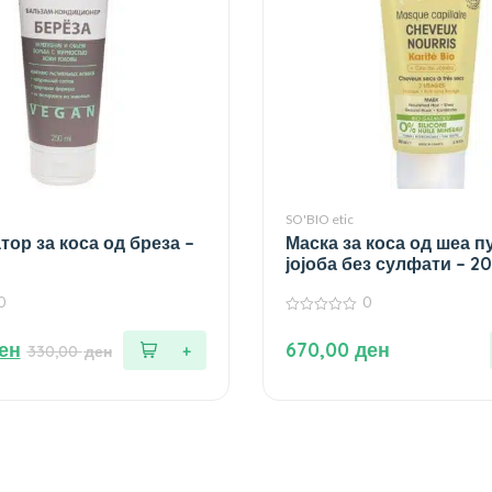
SO'BIO etic
тор за коса од бреза –
Маска за коса од шеа п
јојоба без сулфати – 2
0
0
0
од
ен
670,00
ден
330,00
ден
5