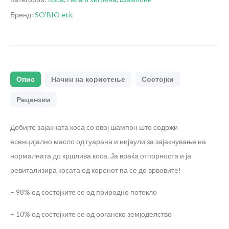
Бренд:
SO'BIO etic
Опис
Начин на користење
Состојки
Рецензии
Добијте зајакната коса со овој шампон што содржи
есенцијално масло од гуарана и нијаули за зајакнување на
нормалната до кршлива коса. Ја враќа отпорноста и ја
ревитализира косата од коренот па се до врвовите!
– 98% од состојките се од природно потекло
– 10% од состојките се од органско земјоделство