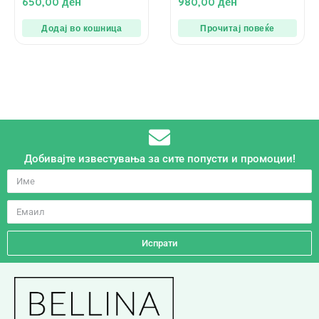
650,00
ден
980,00
ден
од
од
5
5
Додај во кошница
Прочитај повеќе
Добивајте известувања за сите попусти и промоции!
Испрати