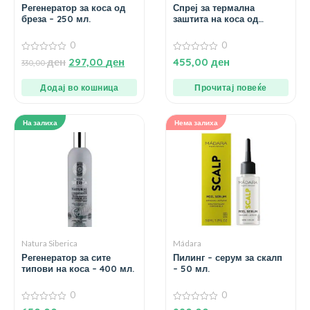
Регенератор за коса од
Спреј за термална
бреза – 250 мл.
заштита на коса од
арганово масло – 200
мл.
0
0
0
0
ден
297,00
ден
455,00
ден
330,00
од
од
5
5
Додај во кошница
Прочитај повеќе
На залиха
Нема залиха
Natura Siberica
Mádara
Регенератор за сите
Пилинг – серум за скалп
типови на коса – 400 мл.
– 50 мл.
0
0
0
0