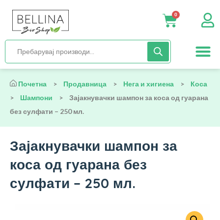
0
Нега и хиги
Бебиња и деца
Органска храна
Начин на исх
Почетна
>
Продавница
>
Нега и хигиена
>
Коса
>
Шампони
>
Зајакнувачки шампон за коса од гуарана
без сулфати – 250 мл.
Зајакнувачки шампон за
коса од гуарана без
сулфати – 250 мл.