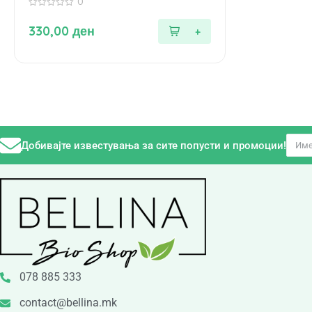
0
0
од
330,00
ден
5
Добивајте известувања за сите попусти и промоции!
078 885 333
contact@bellina.mk