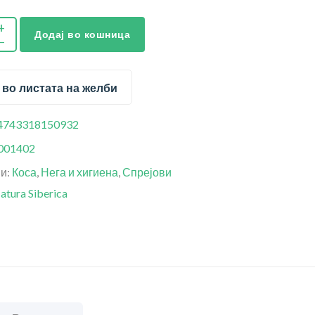
Додај во кошница
 во листата на желби
4743318150932
001402
ии:
Коса
,
Нега и хигиена
,
Спрејови
atura Siberica