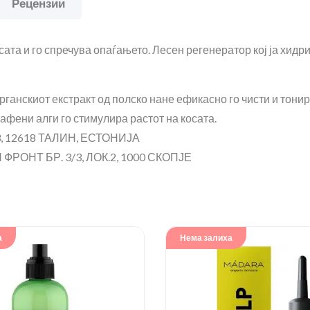
Рецензии
ата и го спречува опаѓањето. Лесен регенератор кој ја хидр
рганскиот екстракт од полско нане ефикасно го чисти и тони
афени алги го стимулира растот на косата.
, 12618 ТАЛИН, ЕСТОНИЈА
РОНТ БР. 3/3, ЛОК.2, 1000 СКОПЈЕ
а
Нема залиха