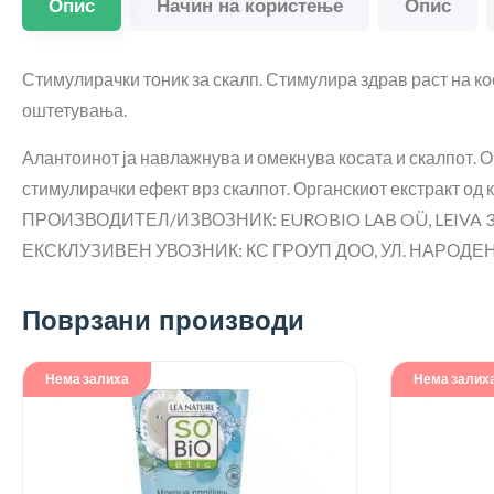
Опис
Начин на користење
Опис
Стимулирачки тоник за скалп. Стимулира здрав раст на кос
оштетувања.
Алантоинот ја навлажнува и омекнува косата и скалпот. О
стимулирачки ефект врз скалпот. Органскиот екстракт од к
ПРОИЗВОДИТЕЛ/ИЗВОЗНИК: EUROBIO LAB OÜ, LEIVA 3
ЕКСКЛУЗИВЕН УВОЗНИК: КС ГРОУП ДОО, УЛ. НАРОДЕН Ф
Поврзани производи
Нема залиха
Нема залих