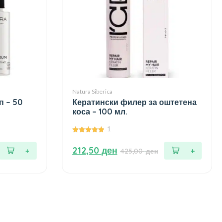
Natura Siberica
п – 50
Кератински филер за оштетена
коса – 100 мл.
1
5.00
од 5
212,50
ден
425,00
ден