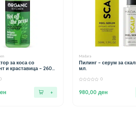
hen
Mádara
тор за коса со
Пилинг – серум за скал
т и краставица – 260
мл.
0
0
0
од
ен
980,00
ден
5