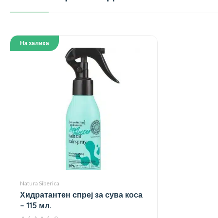
На залиха
Natura Siberica
Хидратантен спреј за сува коса
– 115 мл.