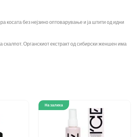
ира косата без нејзино оптоварување и ја штити од идни
ра скалпот. Органскиот екстракт од сибирски женшен има
На залиха