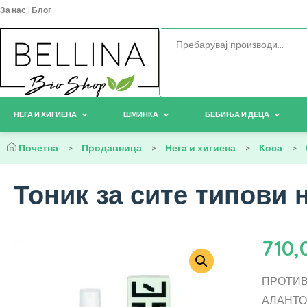
За нас
|
Блог
НЕГА И ХИГИЕНА
ШМИНКА
БЕБИЊА И ДЕЦА
Почетна
>
Продавница
>
Нега и хигиена
>
Коса
>
Тоник за сите типови н
710,
ПРОТИВ
АЛАНТО