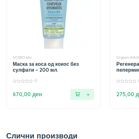
SO'BIO etic
Organic Kitc
Маска за коса од кокос без
Регенера
сулфати – 200 мл.
пепермин
мл.
0
0
0
од
од
670,00
ден
275,00
д
5
5
Слични производи