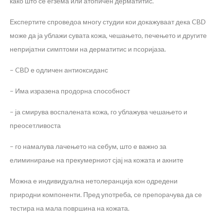
како што се егзема или атопичен дерматитис.
Експертите спроведоа многу студии кои докажуваат дека CBD
може да ја ублажи сувата кожа, чешањето, печењето и другите
непријатни симптоми на дерматитис и псоријаза.
– CBD е одличен антиоксиданс
– Има изразена продорна способност
– ја смирува воспалената кожа, го ублажува чешањето и
преосетливоста
– го намалува лачењето на себум, што е важно за
елиминирање на прекумерниот сјај на кожата и акните
Можна е индивидуална нетолеранција кон одредени
природни компоненти. Пред употреба, се препорачува да се
тестира на мала површина на кожата.