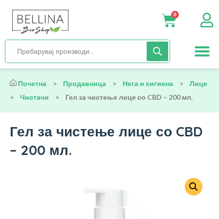
0
Нега и хиги
Бебиња и деца
Органска храна
Начин на исх
Почетна
>
Продавница
>
Нега и хигиена
>
Лице
>
Чистачи
>
Гел за чистење лице со CBD – 200 мл.
Гел за чистење лице со CBD
– 200 мл.