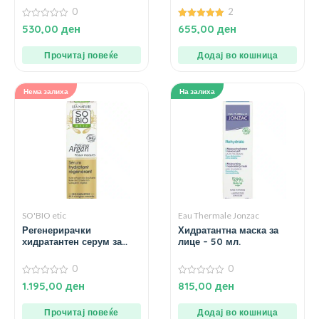
0
2
0
5.00
530,00
ден
655,00
ден
од
од 5
5
Прочитај повеќе
Додај во кошница
Нема залиха
На залиха
SO'BIO etic
Eau Thermale Jonzac
Регенерирачки
Хидратантна маска за
хидратантен серум за
лице – 50 мл.
лице за зрела кожа – 30
мл.
0
0
0
0
1.195,00
ден
815,00
ден
од
од
5
5
Прочитај повеќе
Додај во кошница