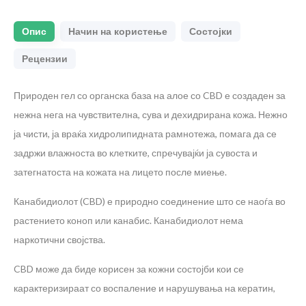
Опис
Начин на користење
Состојки
Рецензии
Природен гел со органска база на алое со CBD е создаден за
нежна нега на чувствителна, сува и дехидрирана кожа. Нежно
ја чисти, ја враќа хидролипидната рамнотежа, помага да се
задржи влажноста во клетките, спречувајќи ја сувоста и
затегнатоста на кожата на лицето после миење.
Канабидиолот (CBD) е природно соединение што се наоѓа во
растението коноп или канабис. Канабидиолот нема
наркотични својства.
CBD може да биде корисен за кожни состојби кои се
карактеризираат со воспаление и нарушувања на кератин,