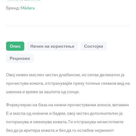
Бренд:
Mádara
Опис
Начин на користење
Состојки
Рецензии
Овој нежен маслен чистач длабински, но сепак деликатно ја
прочистува кожата, отстранувајќи преку топење секаков вид на
шминка и креми за заштита од сонце.
Формулиран на база на нежни прочистувачки агенси, витамин
Е и масла од ноќниче и бадем, овој чистач дополнително ја
потхранува и омекнува кожата. Ги отстранува нечистотиите
без да ја иритира кожата и без да го ослабне нејзиниот