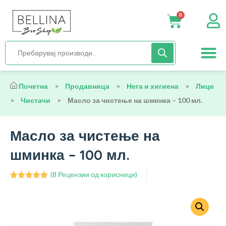
0
Нега и хиги
Бебиња и деца
Органска храна
Начин на исх
Почетна
>
Продавница
>
Нега и хигиена
>
Лице
>
Чистачи
>
Масло за чистење на шминка – 100 мл.
Масло за чистење на
шминка – 100 мл.
(
8
Рецензии од корисници)
Оценето
8
5.00
од 5
врз основа
на оценки
на клиент