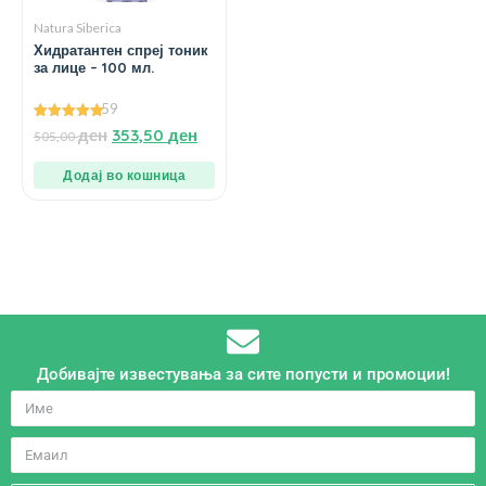
Natura Siberica
Хидратантен спреј тоник
за лице – 100 мл.
59
4.98
ден
353,50
ден
505,00
од 5
Додај во кошница
Добивајте известувања за сите попусти и промоции!