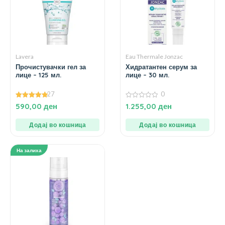
Lavera
Eau Thermale Jonzac
Прочистувачки гел за
Хидратантен серум за
лице – 125 мл.
лице – 30 мл.
27
0
5.00
0
590,00
ден
1.255,00
ден
од 5
од
5
Додај во кошница
Додај во кошница
На залиха