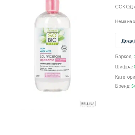
СОК ОД 
Нема на 
Додај
Баркод:
Шифра:
Категор
Бренд:
S