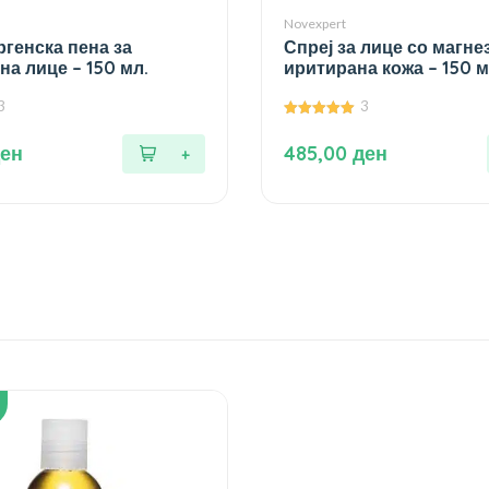
Novexpert
генска пена за
Спреј за лице со магне
на лице – 150 мл.
иритирана кожа – 150 м
3
3
5.00
од 5
ен
485,00
ден