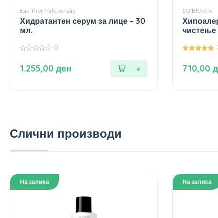
Eau Thermale Jonzac
SO'BIO etic
Хидратантен серум за лице – 30
Хипоалер
мл.
чистење 
0
0
5.00
од
од 5
1.255,00
ден
710,00
д
5
Слични производи
На залиха
На залиха