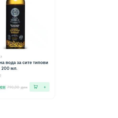
ca
а вода за сите типови
– 200 мл.
2
ен
790,00
ден