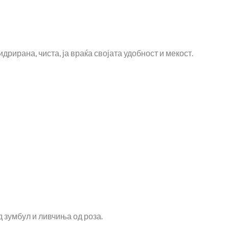
рирана, чиста, ја враќа својата удобност и мекост.
д зумбул и ливчиња од роза.