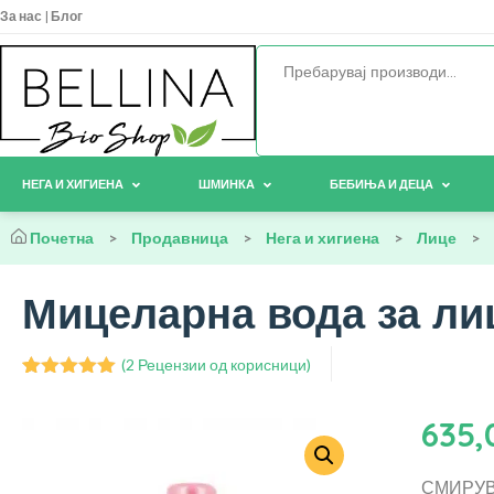
За нас
|
Блог
НЕГА И ХИГИЕНА
ШМИНКА
БЕБИЊА И ДЕЦА
Почетна
>
Продавница
>
Нега и хигиена
>
Лице
>
Мицеларна вода за лиц
(
2
Рецензии од корисници)
Оценето
2
5.00
од 5
635
врз основа
на оценки
на клиент
СМИРУВ