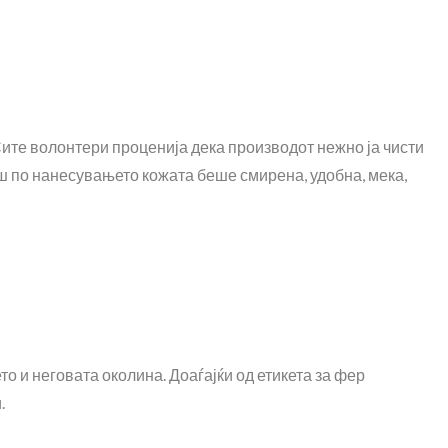
 Сите волонтери проценија дека производот нежно ја чисти
наш по нанесувањето кожата беше смирена, удобна, мека,
о и неговата околина. Доаѓајќи од етикета за фер
.