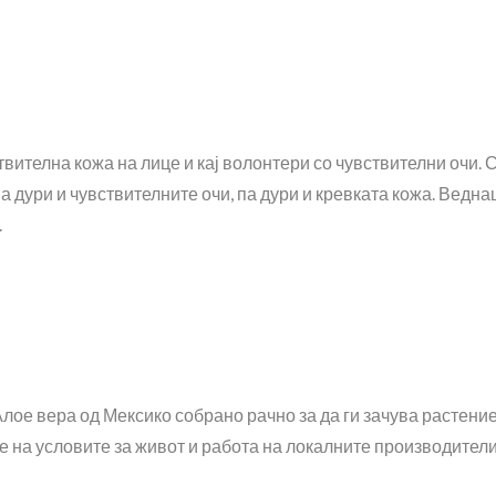
твителна кожа на лице и кај волонтери со чувствителни очи.
ва дури и чувствителните очи, па дури и кревката кожа. Вед
.
лое вера од Мексико собрано рачно за да ги зачува растениет
 на условите за живот и работа на локалните производители