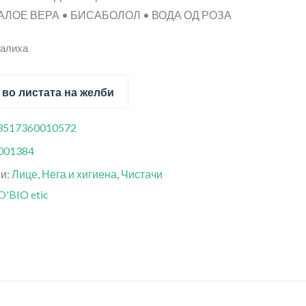
АЛОЕ ВЕРА • БИСАБОЛОЛ • ВОДА ОД РОЗА
залиха
 во листата на желби
3517360010572
001384
ии:
Лице
,
Нега и хигиена
,
Чистачи
O'BIO etic