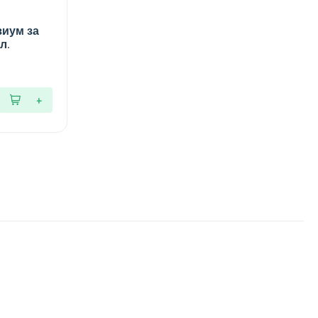
зиум за
л.