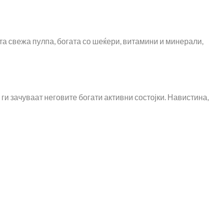
та свежа пулпа, богата со шеќери, витамини и минерали,
ги зачуваат неговите богати активни состојки. Навистина,