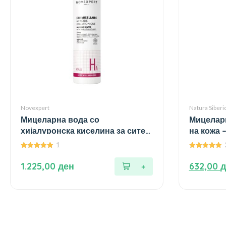
Novexpert
Natura Siberi
Мицеларна вода со
Мицеларн
хијалуронска киселина за сите
на кожа 
типови на кожа – 200 мл.
1
5.00
5.00
од 5
од 5
1.225,00
ден
632,00
д