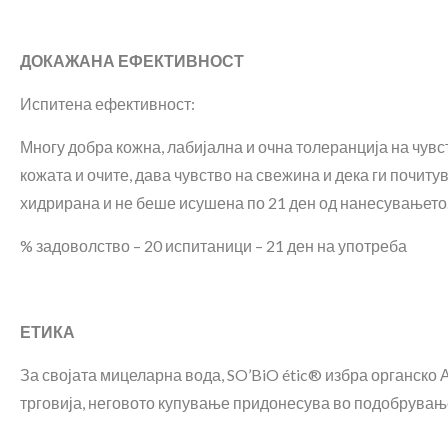
ДОКАЖАНА ЕФЕКТИВНОСТ
Испитена ефективност:
Многу добра кожна, лабијална и очна толеранција на чувс
кожата и очите, дава чувство на свежина и дека ги почиту
хидрирана и не беше исушена по 21 ден од нанесувањето
% задоволство – 20 испитаници – 21 ден на употреба
ЕТИКА
За својата мицеларна вода, SO’BiO étic® избра органско А
трговија, неговото купување придонесува во подобрување