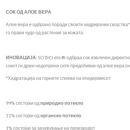
СОК ОД АЛОЕ ВЕРА
Алое вера е одбрано поради своите хидрирачки својства* 
го прави чудо од растение за кожата.
ИНОВАЦИЈА:
SO’BiO étic® одбраа сок извлечен директно
сокот ги држи недопрени сите придобивки од алое вера (н
*Хидратација на горните слоеви на епидермисот
99% состојки од
природно потекло
11% состојки од
органско потекло
1% состојки за зачувување на производот