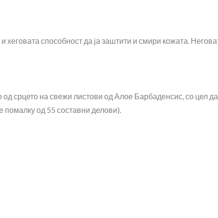
и хеговата способност да ја заштити и смири кожата. Негова
 од срцето на свежи листови од Алое Барбаденсис, со цел да 
е помалку од 55 составни делови).