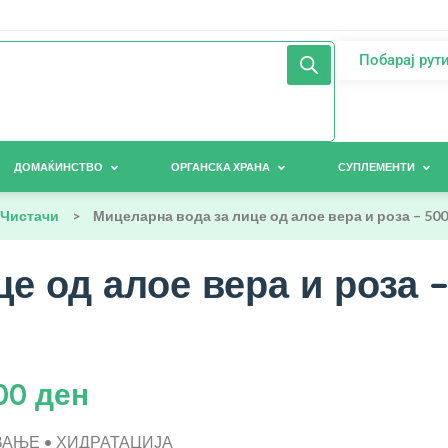
Побарај рут
ДОМАЌИНСТВО
ОРГАНСКА ХРАНА
СУПЛЕМЕНТИ
Чистачи
>
Мицеларна вода за лице од алое вера и роза – 500
е од алое вера и роза –
,00
ден
АЊЕ • ХИДРАТАЦИЈА