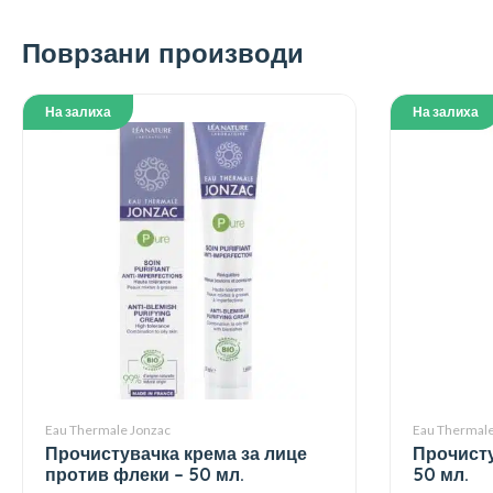
Поврзани производи
На залиха
На залиха
Eau Thermale Jonzac
Eau Thermale
Прочистувачка крема за лице
Прочисту
против флеки – 50 мл.
50 мл.