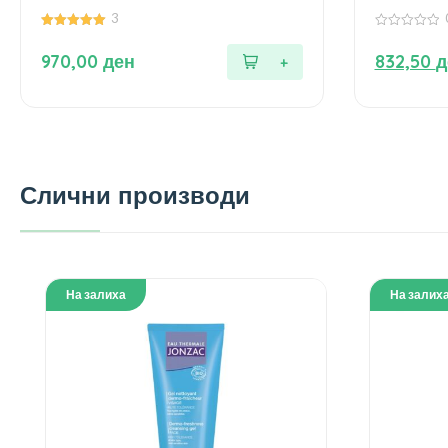
3
5.00
0
од 5
од
970,00
ден
832,50
д
5
Слични производи
На залиха
На залих