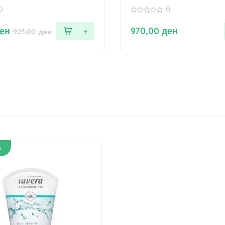
0
0
0
од
ен
970,00
ден
925,00
ден
5
а