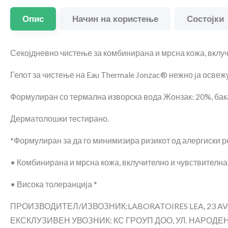
Опис
Начин на користење
Состојки
Секојдневно чистење за комбинирана и мрсна кожа, вклуч
Гелот за чистење на Eau Thermale Jonzac® нежно ја освеж
Формулиран со термална изворска вода Жонзак: 20%, бака
Дерматолошки тестирано.
*Формулиран за да го минимизира ризикот од алергиски р
• Комбинирана и мрсна кожа, вклучително и чувствителна
• Висока толеранција *
ПРОИЗВОДИТЕЛ/ИЗВОЗНИК:LABORATOIRES LEA, 23 AVE
ЕКСКЛУЗИВЕН УВОЗНИК: КС ГРОУП ДОО, УЛ. НАРОДЕН Ф