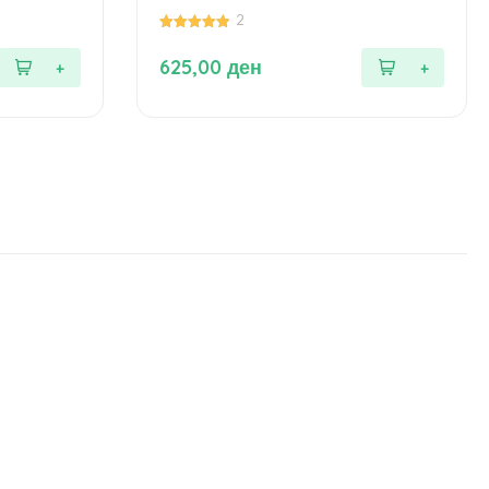
2
5.00
од 5
625,00
ден