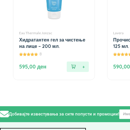
Eau Thermale Jonzac
Lavera
Хидратантен гел за чистење
Прочис
на лице – 200 мл.
125 мл.
8
5.00
5.00
од 5
од 5
595,00
ден
590,0
Добивајте известувања за сите попусти и промоции!