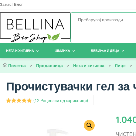
За нас
|
Блог
НЕГА И ХИГИЕНА
ШМИНКА
БЕБИЊА И ДЕЦА
Почетна
>
Продавница
>
Нега и хигиена
>
Лице
>
Прочистувачки гел за
(
12
Рецензии од корисници)
Оценето
12
5.00
од 5
1.04
врз основа
на оценки
на клиент
ЧИСТЕЊ