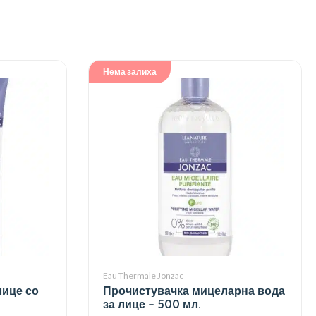
Нема залиха
Eau Thermale Jonzac
лице со
Прочистувачка мицеларна вода
за лице – 500 мл.