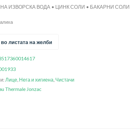
НА ИЗВОРСКА ВОДА • ЦИНК СОЛИ • БАКАРНИ СОЛИ
залиха
 во листата на желби
3517360014617
001933
ии:
Лице
,
Нега и хигиена
,
Чистачи
au Thermale Jonzac