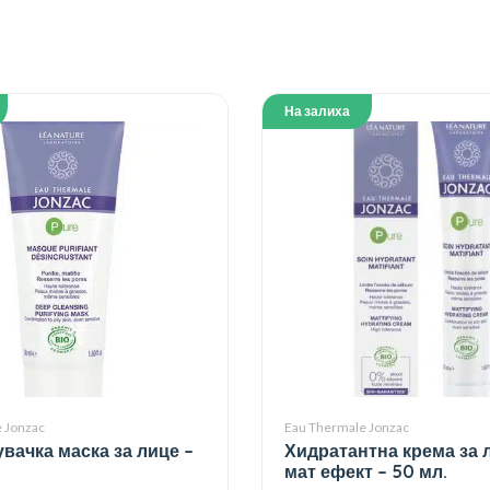
На залиха
 Jonzac
Eau Thermale Jonzac
вачка маска за лице –
Хидратантна крема за 
мат ефект – 50 мл.