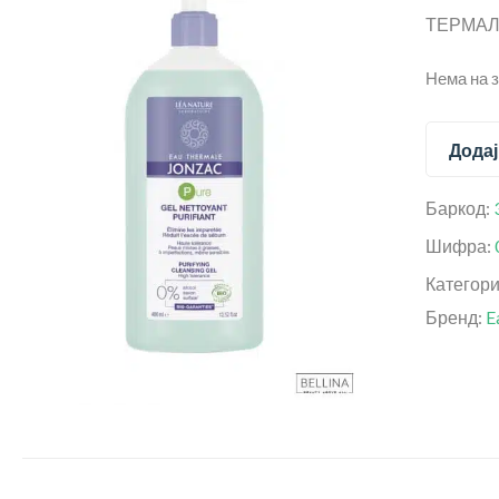
ТЕРМАЛ
Нема на 
Додај
Баркод:
Шифра:
Категор
Бренд:
E