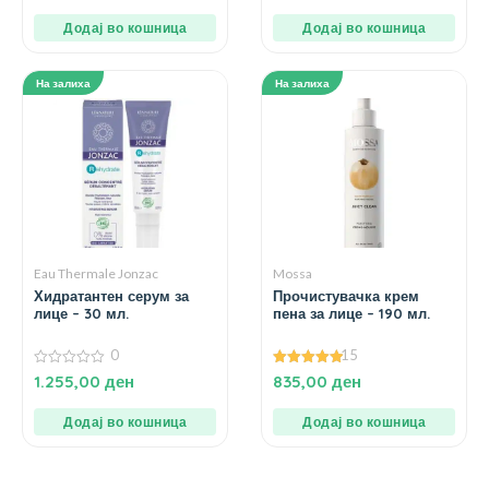
5
Додај во кошница
Додај во кошница
На залиха
На залиха
Eau Thermale Jonzac
Mossa
Хидратантен серум за
Прочистувачка крем
лице – 30 мл.
пена за лице – 190 мл.
0
15
0
4.93
1.255,00
ден
835,00
ден
од
од 5
5
Додај во кошница
Додај во кошница