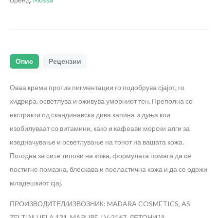
Опис
Рецензии
Оваа крема против пигментации го подобрува сјајот, го
хидрира, осветлува и оживува уморниот тен. Преполна со
екстракти од скандинавска дива капина и дуња кои
изобилуваат со витамини, како и кафеави морски алги за
изедначување и осветлување на тонот на вашата кожа.
Погодна за сите типови на кожа, формулата помага да се
постигне помазна, блескава и поеластична кожа и да се одржи
младешкиот сјај.
ПРОИЗВОДИТЕЛ/ИЗВОЗНИК: MADARA COSMETICS, AS
ZELTIŅU IELA 131, MARUPE, LV-2167, ЛЕТОНИЈА