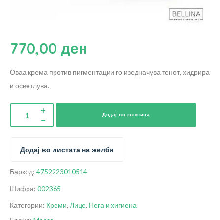
770,00
ден
Оваа крема против пигментации го изедначува тенот, хидрира
и осветлува.
Додај во кошница
Додај во листата на желби
Баркод:
4752223010514
Шифра:
002365
Категории:
Креми
,
Лице
,
Нега и хигиена
Бренд:
Mossa