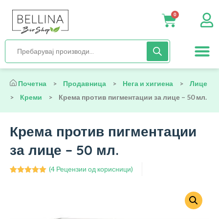
0
Нега и хиги
Бебиња и деца
Органска храна
Начин на исх
Почетна
>
Продавница
>
Нега и хигиена
>
Лице
>
Креми
>
Крема против пигментации за лице – 50 мл.
Крема против пигментации
за лице – 50 мл.
(
4
Рецензии од корисници)
Оценето
4
5.00
од 5
врз основа
на оценки
на клиент