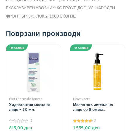
ЕКСКЛУЗИВЕН УВОЗНИК: КС ГРОУП ДОО, УЛ. НАРОДЕН
ФРОНТ БР. 3/3, ЛОК.2, 1000 СКОПЈЕ
Поврзани производи
На залиха
На залиха
Eau Thermale Jonzac
Novexpert
Хидратантна маска за
Масло за чистење на
лице – 50 мл.
лице со 5 омега
киселини – 150 мл.
0
32
0
5.00
815,00
ден
1.535,00
ден
од
од 5