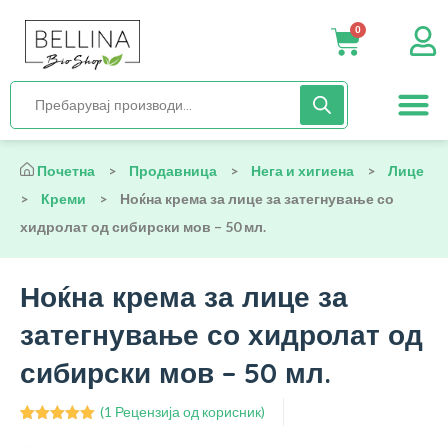
0
Нега и хиги
Бебиња и деца
Органска храна
Начин на исх
Почетна
>
Продавница
>
Нега и хигиена
>
Лице
>
Креми
>
Ноќна крема за лице за затегнување со
хидролат од сибирски мов – 50 мл.
Ноќна крема за лице за
затегнување со хидролат од
сибирски мов – 50 мл.
(
1
Рецензија од корисник)
Оценето
1
5.00
од 5