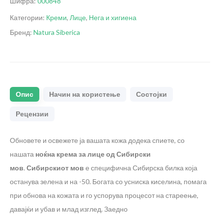
Шифра:
000848
Категории:
Креми
,
Лице
,
Нега и хигиена
Бренд:
Natura Siberica
Опис
Начин на користење
Состојки
Рецензии
Обновете и освежете ја вашата кожа додека спиете, со
нашата
ноќна крема за лице од Сибирски
мов
.
Сибирскиот мов
е специфична Сибирска билка која
останува зелена и на -50. Богата со усниска киселина, помага
при обнова на кожата и го успорува процесот на стареење,
давајќи и убав и млад изглед. Заедно