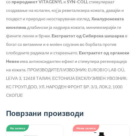
со
природниот
VITAGENYL
и
SYN-COLL
стимулираат
создавање на колаген, кој ја ревитализира кожата, давајќи и
поцврст и природно неостарувачки изглед.
Хиалуронската
киселина
длабински ја хидрира кожата, минимизирајќи ги
фините линии и брчки.
Екстрактот од
Сибирска шишарка
е
богат со витамини и е моќен сојузник во борбата против
слободните радикали и стареењето.
Екстрактот од
o
ргански
Невен
има антиоксидантен ефект и стимулира регенерација
на кожата.
ПРОИЗВОДИТЕЛ/ИЗВОЗНИК: EUROBIO LAB OÜ,
LEIVA 3, 12618 ТАЛИН, ЕСТОНИЈА
ЕКСКЛУЗИВЕН УВОЗНИК:
КС ГРОУП ДОО, УЛ. НАРОДЕН ФРОНТ БР. 3/3, ЛОК.2, 1000
СКОПЈЕ
Поврзани производи
На залиха
Нема залиха