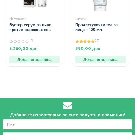
Novexpert
Lavera
Бустер серум за лице
Прочистувачки гел за
против стареење со
лице – 125 мл.
колаген – 30 мл.
0
27
0
5.00
3.230,00
ден
590,00
ден
од
од 5
5
Додај во кошница
Додај во кошница
Добивајте известувања за сите попусти и промоции!