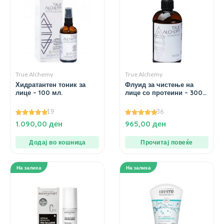
True Alchemy
True Alchemy
Хидратантен тоник за
Флуид за чистење на
лице – 100 мл.
лице со протеини – 300
мл.
19
36
4.93
5.00
1.090,00
ден
965,00
ден
од 5
од 5
Додај во кошница
Прочитај повеќе
На залиха
На залиха