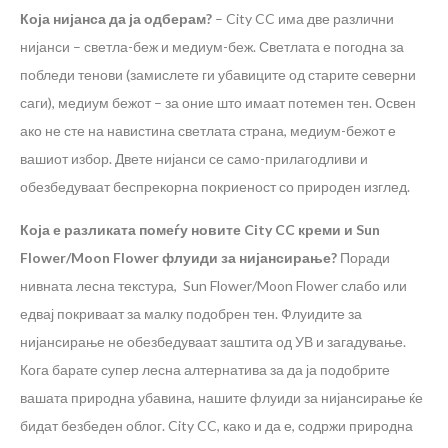
Која нијанса да ја одберам?
– City CC има две различни
нијанси – светла-беж и медиум-беж. Светлата е погодна за
побледи тенови (замислете ги убавиците од старите северни
саги), медиум бежот – за оние што имаат потемен тен. Освен
ако не сте на навистина светлата страна, медиум-бежот е
вашиот избор. Двете нијанси се само-прилагодливи и
обезбедуваат беспрекорна покриеност со природен изглед.
Која е разликата помеѓу новите City CC креми и Sun
Flower/Moon Flower флуиди за нијансирање?
Поради
нивната лесна текстура, Sun Flower/Moon Flower слабо или
едвај покриваат за малку подобрен тен. Флуидите за
нијансирање не обезбедуваат заштита од УВ и загадување.
Кога барате супер лесна алтернатива за да ја подобрите
вашата природна убавина, нашите флуиди за нијансирање ќе
бидат безбеден облог. City CC, како и да е, содржи природна