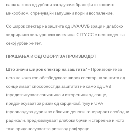
вашата кожа од урбани загадувачи бранејќи го кожниот
микробиом, спречувајќи запушени пори и воспаление.
Со широк спектар на заштита од UVA/UVB зраци и длабоко
хидрирачка хиалуронска киселина, CITY CC е неопходен за
секој урбан жител.
ПРАШАЊА И ОДГОВОРИ ЗА ПРОИЗВОДОТ
Што значи широк спектар на заштита?
– Производите за
нега на кожа кои обезбедуваат широк спектар на заштита од
сонце имаат способност да заштитат не само од UVB
(предизвикуваат сончаница и изгореници од сонце,
придонесуваат за ризик од карцином), туку и UVA
(преовладува дури и во облачни денови, генерираат слободни
радикали, предизвикуваат длабоки брчки и стареење и исто
така придонесуваат за ризик од рак) зраци.