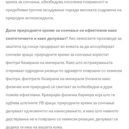
крема за сончање, обезбедува поголема покриеност и
придобивки против загадување поради високата содржина на
природни антиоксиданти.
Дали природните креми за сончање се ефективни како
синтетичките и како делуваат?
Ако хемиските производи за
заштита од сонце продираат во кожата за да апсорбираат
сончеви зраци, природните креми за сончање користат
филтри базирани на минерали. Како што истражувањата
откриваат одредени ризици по здравјето поврзани со хемиски
филтри, филтрите базирани на минерали (познати како
физички или природни) се сметаат за побезбедни и дури
повеќе ефективни. Креирајќи физичка бариера која што ги
одбива штетните УВ зраци, природните креми за сончање
делуваат од моментот на нанесувањето, и како што нивното
дејствување не е поврзано со хемиски реакции, делуваат се
додека ги има на вашата кожа.