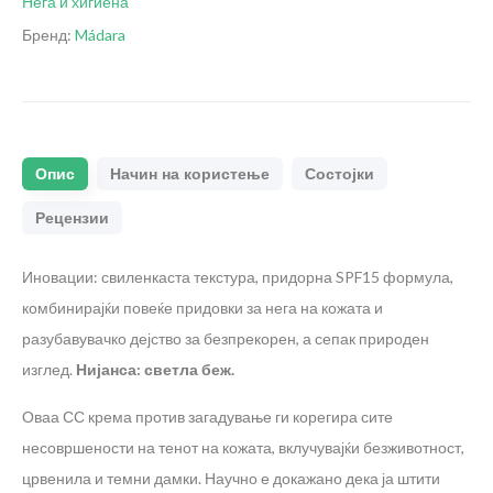
Нега и хигиена
Бренд:
Mádara
Опис
Начин на користење
Состојки
Рецензии
Иновации: свиленкаста текстура, придорна SPF15 формула,
комбинирајќи повеќе придовки за нега на кожата и
разубавувачко дејство за безпрекорен, а сепак природен
изглед.
Нијанса: светла беж.
Оваа СС крема против загадување ги корегира сите
несовршености на тенот на кожата, вклучувајќи безживотност,
црвенила и темни дамки. Научно е докажано дека ја штити