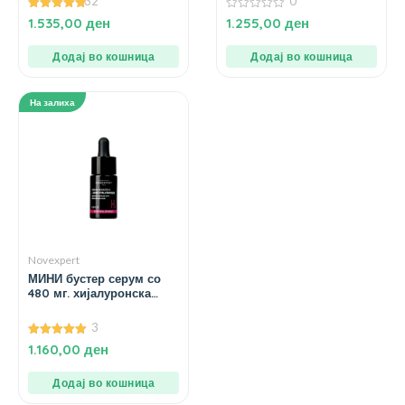
32
0
5.00
0
1.535,00
ден
1.255,00
ден
од 5
од
5
Додај во кошница
Додај во кошница
На залиха
Novexpert
МИНИ бустер серум со
480 мг. хијалуронска
киселина – 10 мл.
3
5.00
1.160,00
ден
од 5
Додај во кошница