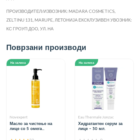
ПРОИЗВОДИТЕЛ/ИЗВОЗНИК: MADARA COSMETICS,
ZELTINU 131, MARUPE, ЛЕТОНИЈА
ЕКСКЛУЗИВЕН УВОЗНИК:
КС ГРОУП ДОО, УЛ. НА
Поврзани производи
На залиха
На залиха
Novexpert
Eau Thermale Jonzac
Масло за чистење на
Хидратантен серум за
лице со 5 омега
лице – 30 мл.
киселини – 150 мл.