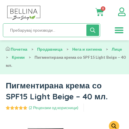
0
Нега и хиги
Бебиња и деца
Органска храна
Начин на исх
Почетна
>
Продавница
>
Нега и хигиена
>
Лице
>
Креми
>
Пигментирана крема со SPF15 Light Beige – 40
мл.
Пигментирана крема со
SPF15 Light Beige – 40 мл.
(
2
Рецензии од корисници)
Оценето
2
5.00
од 5
врз основа
на оценки