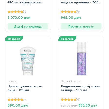
480 мг. хијалуронска
лице со протеини – 300
киселина – 30 мл.
мл.
15
36
5.00
5.00
3.070,00
ден
965,00
ден
од 5
од 5
Додај во кошница
Прочитај повеќе
На залиха
На залиха
Lavera
Natura Siberica
Прочистувачки гел за
Хидратантен спреј тоник
лице – 125 мл.
за лице – 100 мл.
27
59
5.00
4.98
590,00
ден
ден
353,50
ден
505,00
од 5
од 5