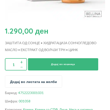
1.290,00
ден
ЗАШТИТА ОД СОНЦЕ • ХИДРАТАЦИЈА
СОНЧОГЛЕДОВО
МАСЛО • ЕКСТРАКТ ОД ВОЛЧЈИ ТРН • ЦИНК
Додај во кошница
Додај во листата на желби
Баркод:
4752223001031
Шифра:
001058
Категории:
Креми
,
Креми со СПФ
,
Лице
,
Нега и хигиена