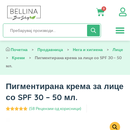
0
Нега и хиги
Бебиња и деца
Органска храна
Начин на исх
Почетна
>
Продавница
>
Нега и хигиена
>
Лице
>
Креми
>
Пигментирана крема за лице со SPF 30 – 50
мл.
Пигментирана крема за лице
со SPF 30 – 50 мл.
(
58
Рецензии од корисници)
Оценето
58
4.95
од 5
врз основа
на оценки