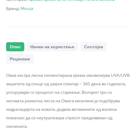
Бренд:
Mossa
Опис
Начин на користење
Состојки
Рецензии
Оваа екстра лесна пигментирана крема овозможува UVA/UVB
зашитита од сонце од широк спектар – 365 дена во годината,
успорувајќи го процесот на стареење. Волчјиот трн со
неговата уникатна листа на Омега киселини ја подобрува
хидратацијата на кожата, додека витамините од малина
помагаат да се неутрализира стресот предизвикан од
околината.