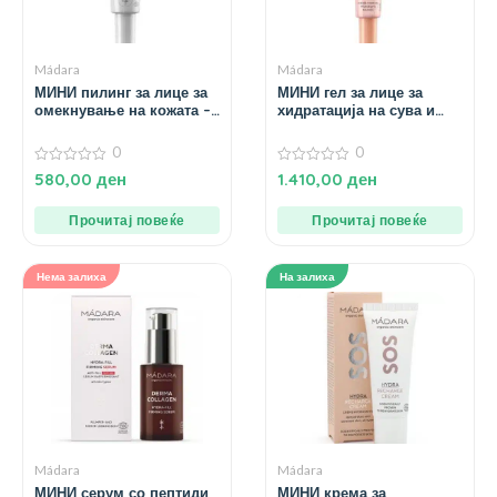
Mádara
Mádara
МИНИ пилинг за лице за
МИНИ гел за лице за
омекнување на кожата –
хидратација на сува и
17 мл.
иритирана кожа од роза –
40 мл.
0
0
0
0
580,00
ден
1.410,00
ден
од
од
5
5
Прочитај повеќе
Прочитај повеќе
Нема залиха
На залиха
Mádara
Mádara
МИНИ серум со пептиди
МИНИ крема за