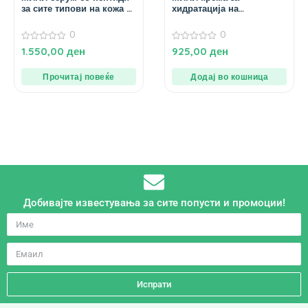
за сите типови на кожа –
хидратација на
15 мл.
дехидрирана и
иритирана кожа – 15 мл.
0
0
0
0
1.550,00
ден
925,00
ден
од
од
5
5
Прочитај повеќе
Додај во кошница
Добивајте известувања за сите попусти и промоции!
Испрати