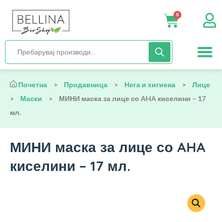
0
Нега и хиги
Бебиња и деца
Органска храна
Начин на исх
Почетна
>
Продавница
>
Нега и хигиена
>
Лице
>
Маски
>
МИНИ маска за лице со AHA киселини – 17
мл.
МИНИ маска за лице со AHA
киселини – 17 мл.