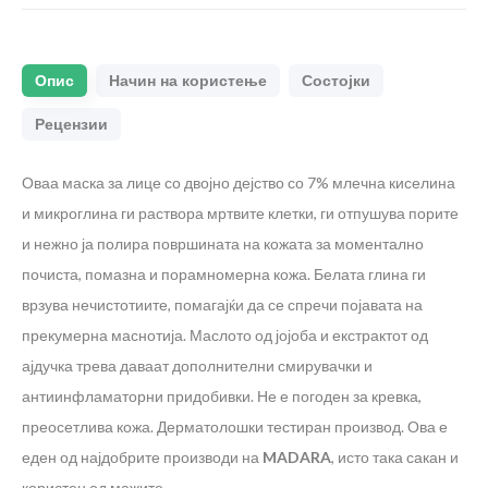
Опис
Начин на користење
Состојки
Рецензии
Оваа маска за лице со двојно дејство со 7% млечна киселина
и микроглина ги раствора мртвите клетки, ги отпушува порите
и нежно ја полира површината на кожата за моментално
почиста, помазна и порамномерна кожа. Белата глина ги
врзува нечистотиите, помагајќи да се спречи појавата на
прекумерна маснотија. Маслото од јојоба и екстрактот од
ајдучка трева даваат дополнителни смирувачки и
антиинфламаторни придобивки. Не е погоден за кревка,
преосетлива кожа. Дерматолошки тестиран производ. Ова е
еден од најдобрите производи на
MADARA
, исто така сакан и
користен од мажите.