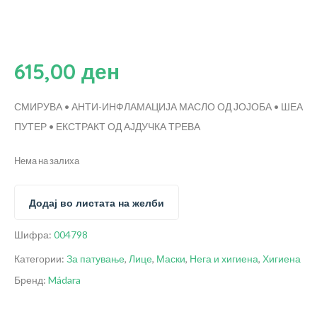
615,00
ден
СМИРУВА • АНТИ-ИНФЛАМАЦИЈА
МАСЛО ОД ЈОЈОБА • ШЕА
ПУТЕР • ЕКСТРАКТ ОД АЈДУЧКА ТРЕВА
Нема на залиха
Додај во листата на желби
Шифра:
004798
Категории:
За патување
,
Лице
,
Маски
,
Нега и хигиена
,
Хигиена
Бренд:
Mádara