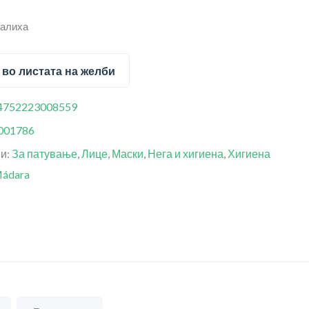
залиха
 во листата на желби
4752223008559
001786
ии:
За патување
,
Лице
,
Маски
,
Нега и хигиена
,
Хигиена
ádara