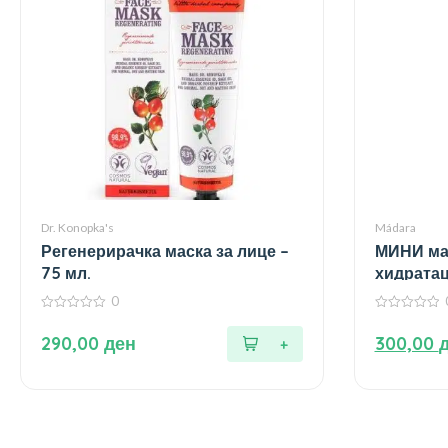
Dr. Konopka's
Mádara
Регенерирачка маска за лице –
МИНИ мас
75 мл.
хидратац
кожа – 17
0
0
0
од
од
290,00
ден
300,00
5
5