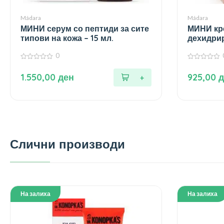
Mádara
Mádara
МИНИ серум со пептиди за сите
МИНИ кре
типови на кожа – 15 мл.
дехидрир
– 15 мл.
0
0
0
од
од
1.550,00
ден
925,00
д
5
5
Слични производи
На залиха
На залиха