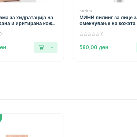
Mádara
ма за хидратација на
МИНИ пилинг за лице з
ана и иритирана кожа
омекнување на кожата –
0
0
0
од
ен
580,00
ден
5