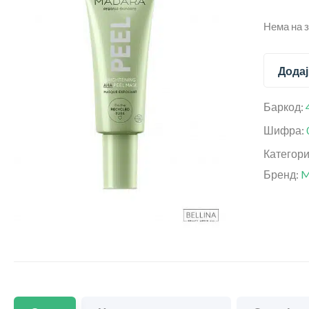
Нема на 
Додај
Баркод:
Шифра:
Категор
Бренд:
M