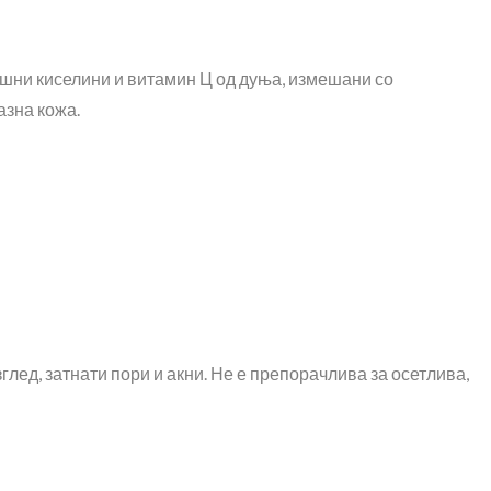
ошни киселини и витамин Ц од дуња, измешани со
азна кожа.
лед, затнати пори и акни. Не е препорачлива за осетлива,