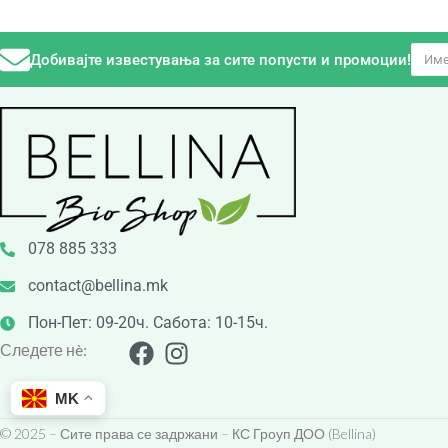
Добивајте известувања за сите попусти и промоции!
078 885 333
contact@bellina.mk
Пон-Пет: 09-20ч. Сабота: 10-15ч.
Следете нè:
MK
© 2025 – Сите права се задржани – КС Гроуп ДОО (Bellina)