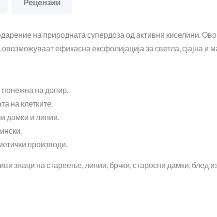
Рецензии
одарение на природната супердоза од активни киселини. Ов
 овозможуваат ефикасна ексфолијација за светла, сјајна и м
и понежна на допир.
та на клетките.
и дамки и линии.
ински.
метички производи.
и знаци на стареење, линии, брчки, старосни дамки, блед изг