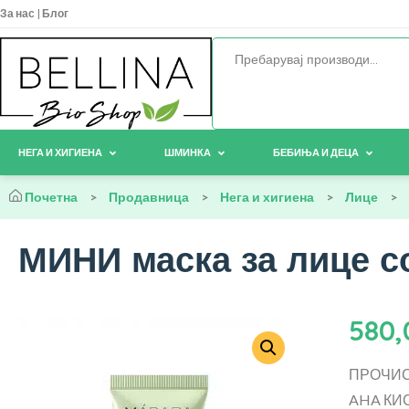
За нас
|
Блог
НЕГА И ХИГИЕНА
ШМИНКА
БЕБИЊА И ДЕЦА
Почетна
>
Продавница
>
Нега и хигиена
>
Лице
>
МИНИ маска за лице со
580
ПРОЧИС
AHA КИ