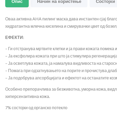
Опис
Начин на користење
Состојки
Оваа активна AHA пилинг маска дава инстантен сјај благ
хидратантна млечна киселина и смирувачки цвет од бозел,
ЕФЕКТИ:
– Ги отстранува мртвите клетки и ја прави кожата помека 
– Ја ексфолира кожата при што ја стимулира регенерација
– Ја осветлува кожата, ја намалува видливоста на старосн
– Помага при одзатнувањето на порите и прочистува длаб
– Ја подобрува апсорбцијата и ефектот на останатите коз
Особено препорачлива за безживотна, уморна кожа, видлив
хиперсензитивна кожа.
7% состојки од органско потекло