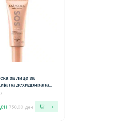
ка за лице за
ија на дехидрирана
 мл.
0
ден
750,00
ден