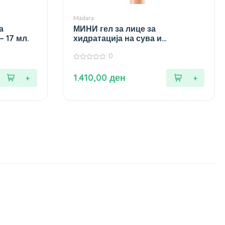
Mádara
а
МИНИ гел за лице за
 17 мл.
хидратација на сува и
иритирана кожа од роза – 40 мл.
0
0
од
1.410,00
ден
5