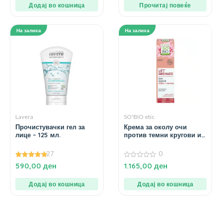
Додај во кошница
Прочитај повеќе
На залиха
На залиха
Lavera
SO'BIO etic
Прочистувачки гел за
Крема за околу очи
лице – 125 мл.
против темни кругови и
брчки – 15 мл.
27
0
5.00
0
590,00
ден
1.165,00
ден
од 5
од
5
Додај во кошница
Додај во кошница