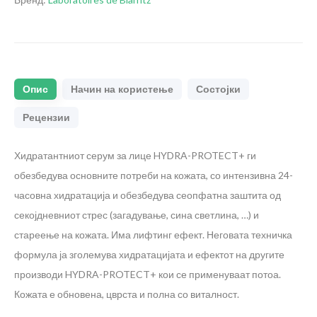
Опис
Начин на користење
Состојки
Рецензии
Хидратантниот серум за лице HYDRA-PROTECT+ ги
обезбедува основните потреби на кожата, со интензивна 24-
часовна хидратација и обезбедува сеопфатна заштита од
секојдневниот стрес (загадување, сина светлина, …) и
стареење на кожата. Има лифтинг ефект. Неговата техничка
формула ја зголемува хидратацијата и ефектот на другите
производи HYDRA-PROTECT+ кои се применуваат потоа.
Кожата е обновена, цврста и полна со виталност.