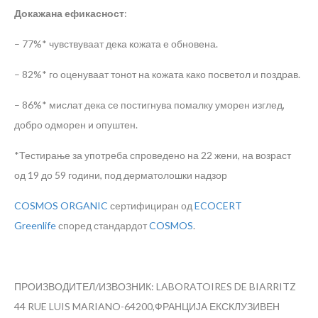
Докажана ефикасност
:
– 77%* чувствуваат дека кожата е обновена.
– 82%* го оценуваат тонот на кожата како посветол и поздрав.
– 86%* мислат дека се постигнува помалку уморен изглед,
добро одморен и опуштен.
*Тестирање за употреба спроведено на 22 жени, на возраст
од 19 до 59 години, под дерматолошки надзор
COSMOS ORGANIC
сертифициран од
ECOCERT
Greenlife
според стандардот
COSMOS
.
ПРОИЗВОДИТЕЛ/ИЗВОЗНИК: LABORATOIRES DE BIARRITZ
44 RUE LUIS MARIANO-64200,ФРАНЦИЈА
ЕКСКЛУЗИВЕН