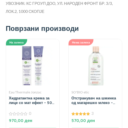
УВОЗНИК: КС ГРОУП ДОО, УЛ. НАРОДЕН ФРОНТ БР. 3/3,
ЛОК.2, 1000 СКОПЈЕ
Поврзани производи
На залиха
Нема залиха
Eau Thermale Jonzac
SO'BIO etic
Хидратантна крема за
Отстранувач на шминка
лице со мат ефект – 50
од магарешко млеко –
мл.
200 мл.
0
3
0
5.00
970,00
ден
570,00
ден
од
од 5
5