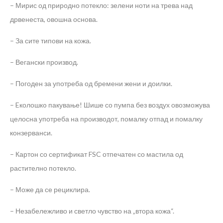
– Мирис од природно потекло: зелени ноти на трева над
дрвенеста, овошна основа.
– За сите типови на кожа.
– Вегански производ.
– Погоден за употреба од бремени жени и доилки.
– Eколошкo пакување! Шише со пумпа без воздух овозможува
целосна употреба на производот, помалку отпад и помалку
конзерванси.
– Картон со сертификат FSC отпечатен со мастила од
растително потекло.
– Може да се рециклира.
– Незабележливо и светло чувство на „втора кожа“.