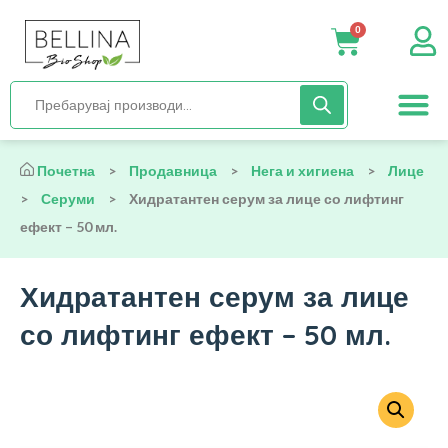
0
Нега и хиги
Бебиња и деца
Органска храна
Начин на исх
Почетна
>
Продавница
>
Нега и хигиена
>
Лице
>
Серуми
>
Хидратантен серум за лице со лифтинг
ефект – 50 мл.
Хидратантен серум за лице
со лифтинг ефект – 50 мл.