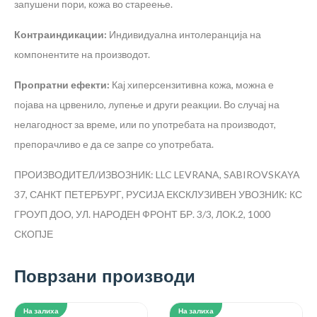
запушени пори, кожа во стареење.
Контраиндикации:
Индивидуална интолеранција на
компонентите на производот.
Пропратни ефекти:
Кај хиперсензитивна кожа, можна е
појава на црвенило, лупење и други реакции. Во случај на
нелагодност за време, или по употребата на производот,
препорачливо е да се запре со употребата.
ПРОИЗВОДИТЕЛ/ИЗВОЗНИК: LLC LEVRANA, SABIROVSKAYA
37, САНКТ ПЕТЕРБУРГ, РУСИЈА
ЕКСКЛУЗИВЕН УВОЗНИК: КС
ГРОУП ДОО, УЛ. НАРОДЕН ФРОНТ БР. 3/3, ЛОК.2, 1000
СКОПЈЕ
Поврзани производи
На залиха
На залиха