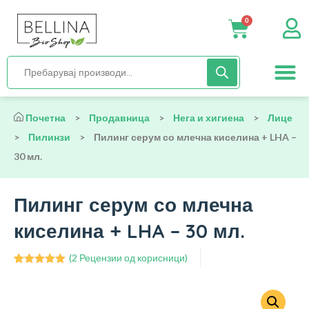
0
Нега и хиги
Бебиња и деца
Органска храна
Начин на исх
Почетна
>
Продавница
>
Нега и хигиена
>
Лице
>
Пилинзи
>
Пилинг серум со млечна киселина + LHA –
30 мл.
Пилинг серум со млечна
киселина + LHA – 30 мл.
(
2
Рецензии од корисници)
Оценето
2
5.00
од 5
врз основа
на оценки