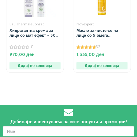
Eau Thermale Jonzac
Novexpert
Хидратантна крема за
Масло за чистење на
лице со мат ефект – 50
лице со 5 омега
мл.
киселини – 150 мл.
0
32
0
5.00
970,00
ден
1.535,00
ден
од
од 5
5
Додај во кошница
Додај во кошница
Добивајте известувања за сите попусти и промоции!