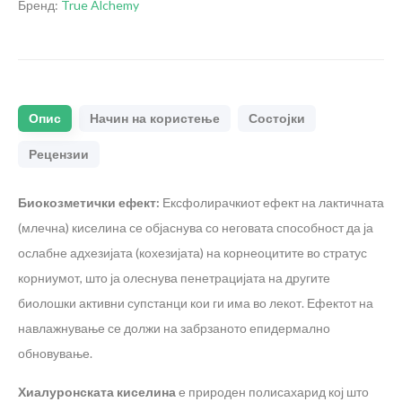
Бренд:
True Alchemy
Опис
Начин на користење
Состојки
Рецензии
Биокозметички ефект:
Ексфолирачкиот ефект на лактичната
(млечна) киселина се објаснува со неговата способност да ја
ослабне адхезијата (кохезијата) на корнеоцитите во стратус
корниумот, што ја олеснува пенетрацијата на другите
биолошки активни супстанци кои ги има во лекот. Ефектот на
навлажнување се должи на забрзаното епидермално
обновување.
Хиа
лу
ронската киселина
е природен полисахарид кој што