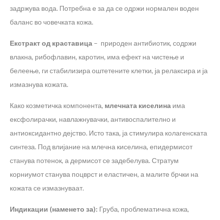
задржува вода. Потребна е за да се одржи нормален воден
баланс во човечката кожа.
Екстракт од краставица
– природен антибиотик, содржи
влакна, рибофлавин, каротин, има ефект на чистење и
белeење, ги стабилизира оштетените клетки, ја релаксира и ја
измазнува кожата.
Како козметичка компонента,
млечната киселина
има
ексфолирачки, навлажнувачки, антивоспалително и
антиоксидантно дејство. Исто така, ја стимулира колагенската
синтеза. Под влијание на млечна киселина, епидермисот
станува потенок, а дермисот се задебелува. Стратум
корниумот станува поцврст и еластичен, а малите брчки на
кожата се измазнуваат.
Индикации (наменето за):
Груба, проблематична кожа,