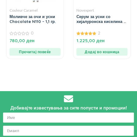
Couleur Caramel
Novexpert
Моливче за очи и усни
Серум за усни со
Chocolate N110 – 1,1 гр.
хијалуронска киселина –
8 мл.
0
2
0
5.00
780,00
ден
1.225,00
ден
од
од 5
5
Прочитај повеќе
Додај во кошница
Добивајте известувања за сите попусти и промоции!