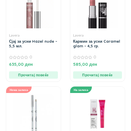
Lavera
Lavera
Сјај за усни Hazel nude –
Кармин за усни Caramel
5,5 мл.
glam – 4,5 гр.
0
0
0
0
635,00
ден
585,00
ден
од
од
5
5
Прочитај повеќе
Прочитај повеќе
Нема залиха
На залиха