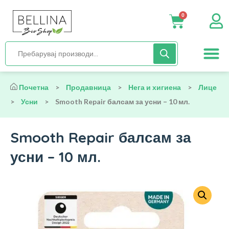
0
Нега и хиги
Бебиња и деца
Органска храна
Начин на исх
Почетна
>
Продавница
>
Нега и хигиена
>
Лице
>
Усни
>
Smooth Repair балсам за усни – 10 мл.
Smooth Repair балсам за
усни – 10 мл.