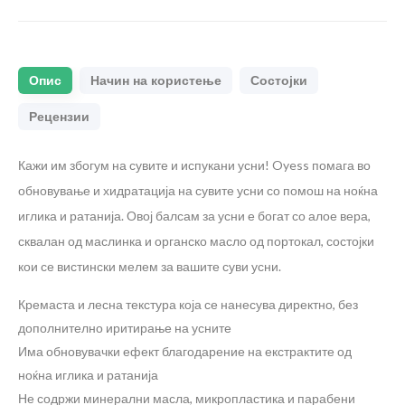
Опис
Начин на користење
Состојки
Рецензии
Кажи им збогум на сувите и испукани усни! Oyess помага во
обновување и хидратација на сувите усни со помош на ноќна
иглика и ратанија. Овој балсам за усни е богат со алое вера,
сквалан од маслинка и органско масло од портокал, состојки
кои се вистински мелем за вашите суви усни.
Кремаста и лесна текстура која се нанесува директно, без
дополнително иритирање на усните
Има обновувачки ефект благодарение на екстрактите од
ноќна иглика и ратанија
Не содржи минерални масла, микропластика и парабени