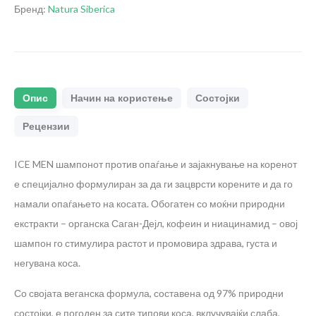
Бренд:
Natura Siberica
Опис
Начин на користење
Состојки
Рецензии
ICE MEN шампонот против опаѓање и зајакнување на коренот
е специјално формулиран за да ги зацврсти корените и да го
намали опаѓањето на косата. Обогатен со моќни природни
екстракти – органска Саган-Дејл, кофеин и ниацинамид – овој
шампон го стимулира растот и промовира здрава, густа и
негувана коса.
Со својата веганска формула, составена од 97% природни
состојки, е погоден за сите типови коса, вклучувајќи слаба,