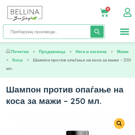
0
Нега и хиги
Бебиња и деца
Органска храна
Начин на исх
Почетна
>
Продавница
>
Нега и хигиена
>
Мажи
>
Коса
>
Шампон против опаѓање на коса за мажи – 250
мл.
Шампон против опаѓање на
коса за мажи – 250 мл.