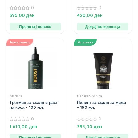
мл.
мл.
0
0
0
0
395,00
ден
420,00
ден
од
од
5
5
Прочитај повеќе
Додај во кошница
Нема залиха
На залиха
Mádara
Natura Siberica
Третман за скалп и раст
Пилинг за скалп за мажи
на коса – 100 мл.
– 150 мл.
0
0
0
0
1.610,00
ден
395,00
ден
од
од
5
5
Прочитај повеќе
Додај во кошница