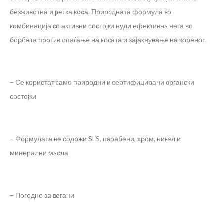
безживотна и ретка коса. Природната формула во
комбинација со активни состојки нуди ефективна нега во
борбата против опаѓање на косата и зајакнување на коренот.
– Се користат само природни и сертифицирани органски
состојки
– Формулата не содржи SLS, парабени, хром, никел и
минерални масла
– Погодно за вегани