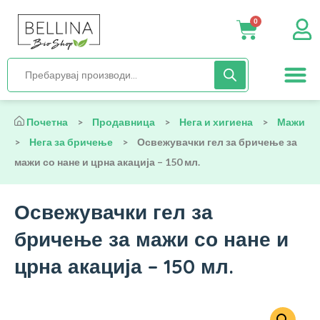
0
Нега и хиги
Бебиња и деца
Органска храна
Начин на исх
Почетна
>
Продавница
>
Нега и хигиена
>
Мажи
>
Нега за бричење
>
Освежувачки гел за бричење за
мажи со нане и црна акација – 150 мл.
Освежувачки гел за
бричење за мажи со нане и
црна акација – 150 мл.