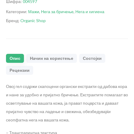
Шифра:
004597
Категории:
Мажи
,
Нега за бричење
,
Нега и хигиена
Бренд:
Organic Shop
Опис
Начин на користење
Состојки
Рецензии
Овој гел содржи скапоцени органски екстракти од дабова кора
и нане за удобно и пријатно бричење. Екстрактите помагаат во
осветлување на вашата кожа, ја прават поцврста и даваат
пријатно чувство на ладење и свежина, обезбедувајќи
сеопфатна нега на вашата кожа.
– Транспарентна текстура