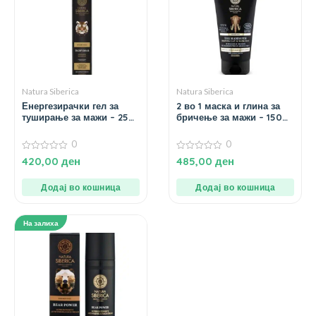
Natura Siberica
Natura Siberica
Енергезирачки гел за
2 во 1 маска и глина за
туширање за мажи – 250
бричење за мажи – 150
мл.
мл.
0
0
0
0
420,00
ден
485,00
ден
од
од
5
5
Додај во кошница
Додај во кошница
На залиха