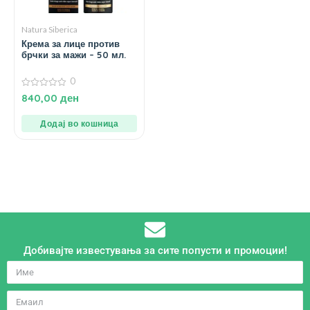
Natura Siberica
Крема за лице против
брчки за мажи – 50 мл.
0
0
840,00
ден
од
5
Додај во кошница
Добивајте известувања за сите попусти и промоции!