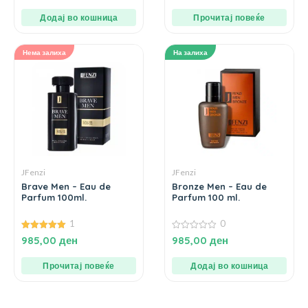
5
Додај во кошница
Прочитај повеќе
Нема залиха
На залиха
JFenzi
JFenzi
Brave Men – Eau de
Bronze Men – Eau de
Parfum 100ml.
Parfum 100 ml.
1
0
5.00
0
985,00
ден
985,00
ден
од 5
од
5
Прочитај повеќе
Додај во кошница