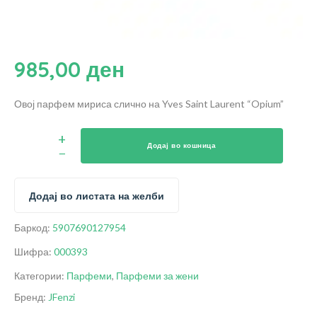
985,00
ден
Овој парфем мириса слично на Yves Saint Laurent “Opium”
Додај во кошница
Додај во листата на желби
Баркод:
5907690127954
Шифра:
000393
Категории:
Парфеми
,
Парфеми за жени
Бренд:
JFenzi