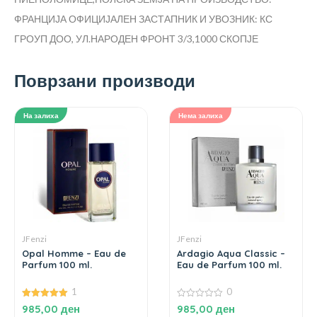
ФРАНЦИЈА
ОФИЦИЈАЛЕН ЗАСТАПНИК И УВОЗНИК: КС
ГРОУП ДОО, УЛ.НАРОДЕН ФРОНТ 3/3,1000 СКОПЈЕ
Поврзани производи
На залиха
Нема залиха
JFenzi
JFenzi
Opal Homme – Eau de
Ardagio Aqua Classic –
Parfum 100 ml.
Eau de Parfum 100 ml.
1
0
5.00
0
985,00
ден
985,00
ден
од 5
од