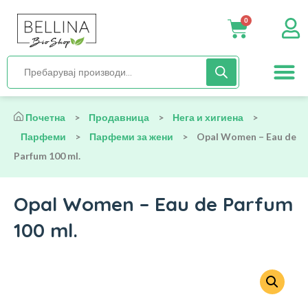
0
Нега и хиги
Бебиња и деца
Органска храна
Начин на исх
Почетна
>
Продавница
>
Нега и хигиена
>
Парфеми
>
Парфеми за жени
>
Opal Women – Eau de
Parfum 100 ml.
Opal Women – Eau de Parfum
100 ml.