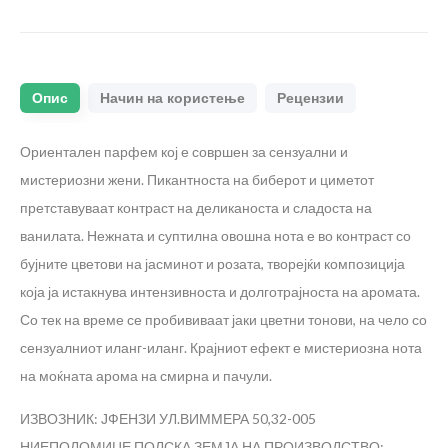
Опис
Начин на користење
Рецензии
Ориентален парфем кој е совршен за сензуални и
мистериозни жени. Пикантноста на биберот и циметот
претставуваат контраст на деликаноста и сладоста на
ванилата. Нежната и суптилна овошна нота е во контраст со
бујните цветови на јасминот и розата, творејќи композиција
која ја истакнува интензивноста и долготрајноста на аромата.
Со тек на време се пробививаат јаки цветни тонови, на чело со
сензуалниот иланг-иланг. Крајниот ефект е мистериозна нота
на моќната арома на смирна и пачули.
ИЗВОЗНИК: ЈФЕНЗИ УЛ.ВИММЕРА 50,32-005
НИЕПОЛОМИЦЕ,ПОЛСКА
ЗЕМЈА НА ПРОИЗВОДСТВО: